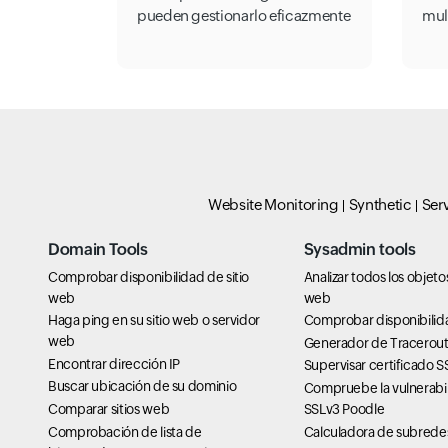
pueden gestionarlo eficazmente
mul
Avds Vulnerability Scanning
Dns Cloud Resolves Privatezone
Ocr Printed Character Recognition
Website Monitoring
Synthetic
Ser
Baas Blockchain Service
Object Storage Oss
Saf Risk Identification
Domain Tools
Sysadmin tools
Comprobar disponibilidad de sitio
Analizar todos los objet
web
web
Haga ping en su sitio web o servidor
Comprobar disponibilid
web
Generador de Tracerou
Encontrar dirección IP
Supervisar certificado S
Sca Intelligent Dialogue Analysis
Alikafka Message Queue Kafka
Buscar ubicación de su dominio
Compruebe la vulnerabi
Comparar sitios web
SSLv3 Poodle
Dyiot Internet Of Things Wireless Connection
Comprobación de lista de
Calculadora de subrede