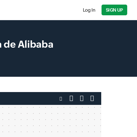
Log In
SIGN UP
a de Alibaba