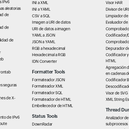
s IPv6
INI a XML
Visor HAR
s aleatorias
INI a YAML
Divisor de UR
ad de
CSV a SQL
Limpiador de
Imagen a URI de datos
Evaluador de
ad de
URI de datos a imagen
Comprobador 
YAML a JSON
Codificador/
lidad de
JSON a YAML
Comprobador
RGB a hexadecimal
Depurador de
r
Hexadecimal a RGB
Codificador y
eb
HTML
IDN Converter
Agregación d
Formatter Tools
rontab
en cadenas d
Formateador JSON
Codificador 
s seguras
Formateador XML
Descodificad
Formateador SQL
Visor de SVG
es de X-
Formateador de HTML
XML String E
Embellecedor de HTML
Thread Du
Status Tools
nto de IPv6
Analizador de
oute
subprocesos
DownRadar