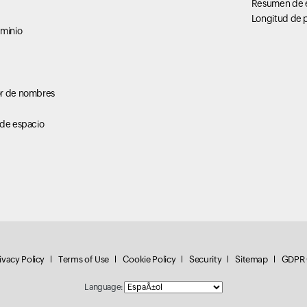
Resumen de 
Longitud de 
ominio
or de nombres
 de espacio
ivacy Policy
Terms of Use
Cookie Policy
Security
Sitemap
GDPR 
Language: