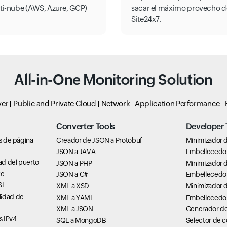
ti-nube (AWS, Azure, GCP)
sacar el máximo provecho d
Site24x7.
All-in-One Monitoring Solution
ver
Public and Private Cloud
Network
Application Performance
Converter Tools
Developer 
os de página
Creador de JSON a Protobuf
Minimizador d
JSON a JAVA
Embellecedor
ad del puerto
JSON a PHP
Minimizador 
te
JSON a C#
Embellecedo
SL
XML a XSD
Minimizador 
lidad de
XML a YAML
Embellecedo
XML a JSON
Generador d
s IPv4
SQL a MongoDB
Selector de c