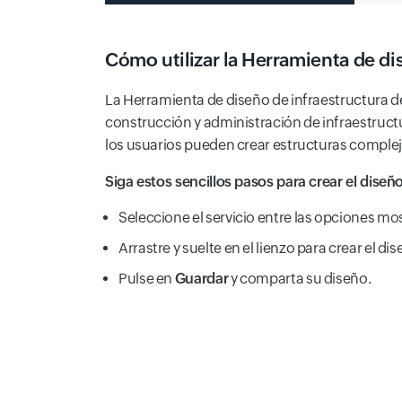
Prophet Public Trend Analysis
Ddos Bgp Ddos Protection Package
Cómo utilizar la Herramienta de di
Nlp Tc Intelligent Text Classification
La Herramienta de diseño de infraestructura de
construcción y administración de infraestructu
los usuarios pueden crear estructuras complej
Dysms Sms
Siga estos sencillos pasos para crear el diseño
Dbaudit Database Audit
Elasticsearch Elasticsearch
Seleccione el servicio entre las opciones mos
Arrastre y suelte en el lienzo para crear el dis
Pulse en
Guardar
y comparta su diseño.
Codepipeline Codepipeline
Ppas Cloud Database Version
Nlp Natural Language Processing