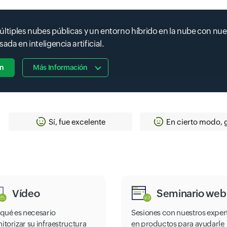
tiples nubes públicas y un entorno híbrido en la nube con nue
a en inteligencia artificial.
ón
Más Información
Sí, fue excelente
En cierto modo, 
Vídeo
Seminario web
 qué es necesario
Sesiones con nuestros exper
itorizar su infraestructura
en productos para ayudarle