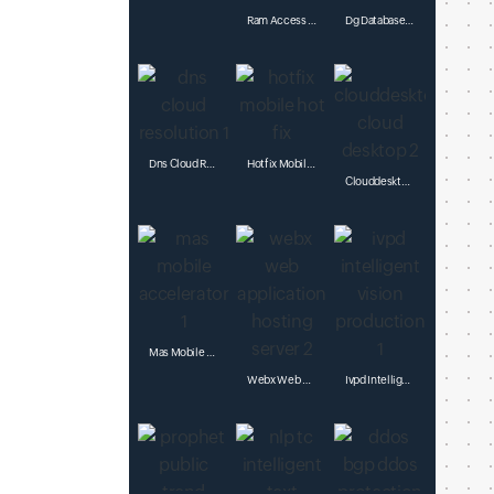
Ram Access Control
Dg Database Gateway
Dns Cloud Resolution
Hotfix Mobile Hot
Clouddesktop Cloud Desktop
Mas Mobile Accelerator
Webx Web Application Hosting Server
Ivpd Intelligent Vision Production