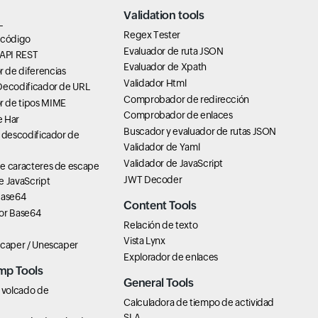
Validation tools
L
Regex Tester
 código
Evaluador de ruta JSON
 API REST
Evaluador de Xpath
de diferencias
Validador Html
Decodificador de URL
Comprobador de redirección
 de tipos MIME
Comprobador de enlaces
 Har
Buscador y evaluador de rutas JSON
 descodificador de
Validador de Yaml
Validador de JavaScript
e caracteres de escape
JWT Decoder
e JavaScript
Base64
Content Tools
or Base64
Relación de texto
Vista Lynx
scaper / Unescaper
Explorador de enlaces
mp Tools
General Tools
 volcado de
Calculadora de tiempo de actividad
SLA