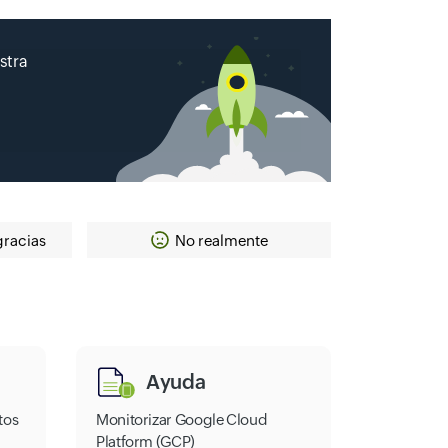
stra
gracias
No realmente
Ayuda
tos
Monitorizar Google Cloud
Platform (GCP)