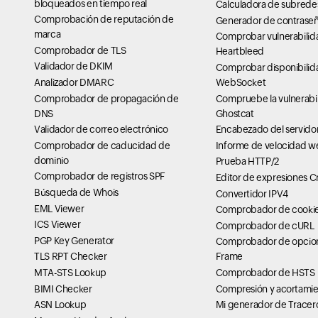
bloqueados en tiempo real
Calculadora de subrede
Comprobación de reputación de
Generador de contraseña
marca
Comprobar vulnerabilid
Comprobador de TLS
Heartbleed
Validador de DKIM
Comprobar disponibilid
Analizador DMARC
WebSocket
Beebot Intelligent Dialogue Robot
Comprobador de propagación de
Compruebe la vulnerabi
Ccs Customer Service Workbench
DNS
Ghostcat
Validador de correo electrónico
Encabezado del servido
Comprobador de caducidad de
Informe de velocidad w
dominio
Prueba HTTP/2
Comprobador de registros SPF
Editor de expresiones C
Búsqueda de Whois
Convertidor IPV4
EML Viewer
Comprobador de cookie
ICS Viewer
Comprobador de cURL
PGP Key Generator
Comprobador de opcion
TLS RPT Checker
Frame
MTA-STS Lookup
Comprobador de HSTS
BIMI Checker
Compresión y acortamie
ASN Lookup
Mi generador de Tracer