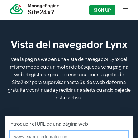
SIGN UP
Input f
Vista del navegador Lynx
Vea la página web en una vista de navegador Lynx del
mismo modo que un motor de búsqueda ve su página
web. Regístrese para obtener una cuenta gratis de
Site24x7 para supervisar hasta 5 sitios web de forma
gratuita y continuada y recibir una alerta cuando deje de
estar activa.
Introducir el URL de una página web
www.exampledomain