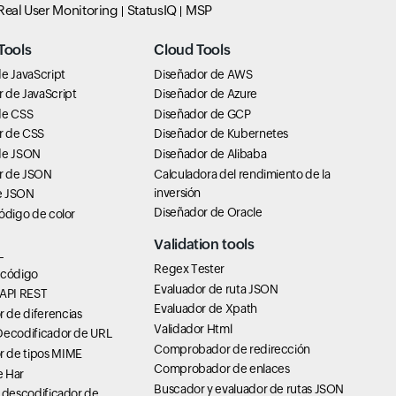
Real User Monitoring
StatusIQ
MSP
Tools
Cloud Tools
e JavaScript
Diseñador de AWS
 de JavaScript
Diseñador de Azure
de CSS
Diseñador de GCP
r de CSS
Diseñador de Kubernetes
de JSON
Diseñador de Alibaba
r de JSON
Calculadora del rendimiento de la
inversión
e JSON
Diseñador de Oracle
ódigo de color
Validation tools
L
Regex Tester
 código
Evaluador de ruta JSON
 API REST
Evaluador de Xpath
de diferencias
Validador Html
Decodificador de URL
Comprobador de redirección
 de tipos MIME
Comprobador de enlaces
 Har
Buscador y evaluador de rutas JSON
 descodificador de