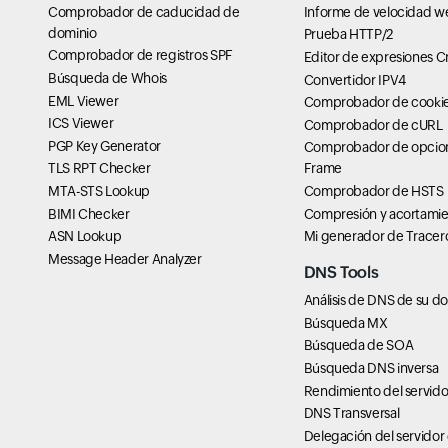
Comprobador de caducidad de
Informe de velocidad w
dominio
Prueba HTTP/2
Comprobador de registros SPF
Editor de expresiones C
Búsqueda de Whois
Convertidor IPV4
EML Viewer
Comprobador de cookie
ICS Viewer
Comprobador de cURL
PGP Key Generator
Comprobador de opcion
TLS RPT Checker
Frame
MTA-STS Lookup
Comprobador de HSTS
BIMI Checker
Compresión y acortamie
ASN Lookup
Mi generador de Tracer
Message Header Analyzer
DNS Tools
Análisis de DNS de su d
Búsqueda MX
Búsqueda de SOA
Búsqueda DNS inversa
Rendimiento del servid
DNS Transversal
Delegación del servidor