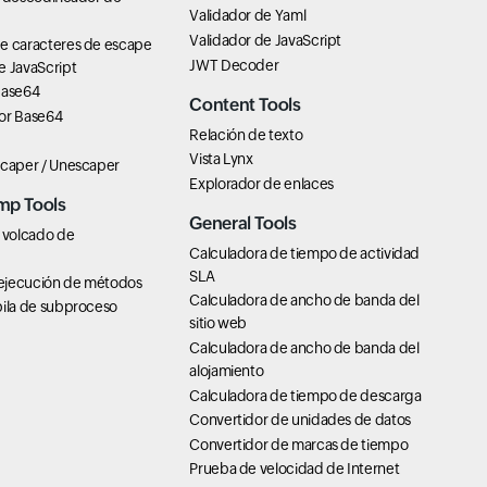
Validador de Yaml
Validador de JavaScript
e caracteres de escape
JWT Decoder
e JavaScript
Base64
Content Tools
or Base64
Relación de texto
Vista Lynx
scaper / Unescaper
Explorador de enlaces
mp Tools
General Tools
 volcado de
Calculadora de tiempo de actividad
SLA
ejecución de métodos
Calculadora de ancho de banda del
pila de subproceso
sitio web
Calculadora de ancho de banda del
alojamiento
Calculadora de tiempo de descarga
Convertidor de unidades de datos
Convertidor de marcas de tiempo
Prueba de velocidad de Internet