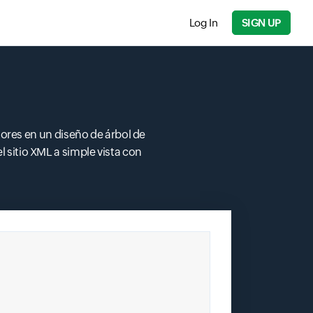
Log In
SIGN UP
res en un diseño de árbol de
Input field
sitio XML a simple vista con