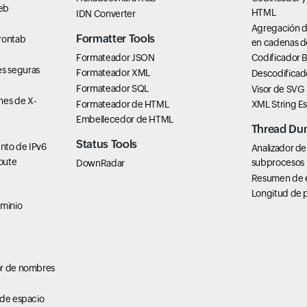
eb
HTML
IDN Converter
Agregación d
Formatter Tools
rontab
en cadenas d
Formateador JSON
Codificador 
s seguras
Formateador XML
Descodificad
Formateador SQL
Visor de SVG
es de X-
Formateador de HTML
XML String E
Embellecedor de HTML
Thread Du
Status Tools
nto de IPv6
Analizador de
oute
subprocesos
DownRadar
Resumen de 
Longitud de 
ominio
or de nombres
 de espacio