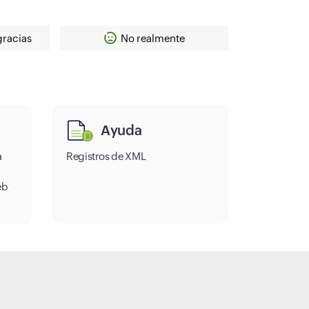
gracias
No realmente
Ayuda
a
Registros de XML
eb