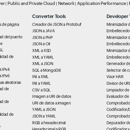
ver
Public and Private Cloud
Network
Application Performance
Converter Tools
Developer 
os de página
Creador de JSON a Protobuf
Minimizador d
JSON a JAVA
Embellecedor
ad del puerto
JSON a PHP
Minimizador 
te
JSON a C#
Embellecedo
SL
XML a XSD
Minimizador 
lidad de
XML a YAML
Embellecedo
XML a JSON
Generador d
s IPv4
SQL a MongoDB
Selector de c
s IPv6
INI a XML
Visor HAR
s aleatorias
INI a YAML
Divisor de UR
ad de
CSV a SQL
Limpiador de
Imagen a URI de datos
Evaluador de
ad de
URI de datos a imagen
Comprobador 
YAML a JSON
Codificador/
lidad de
JSON a YAML
Comprobador
RGB a hexadecimal
Depurador de
r
Hexadecimal a RGB
Codificador y