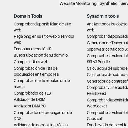
Website Monitoring
Synthetic
Ser
Domain Tools
Sysadmin tools
Comprobar disponibilidad de sitio
Analizar todos los objet
web
web
Haga ping en su sitio web o servidor
Comprobar disponibilid
web
Generador de Tracerou
Encontrar dirección IP
Supervisar certificado S
Buscar ubicación de su dominio
Compruebe la vulnerabi
Comparar sitios web
SSLv3 Poodle
Comprobación de lista de
Calculadora de subrede
bloqueados en tiempo real
Calculadora de subrede
Comprobación de reputación de
Generador de contraseña
marca
Comprobar vulnerabilid
Comprobador de TLS
Heartbleed
Validador de DKIM
Comprobar disponibilid
Analizador DMARC
WebSocket
Comprobador de propagación de
Compruebe la vulnerabi
DNS
Ghostcat
Validador de correo electrónico
Encabezado del servido