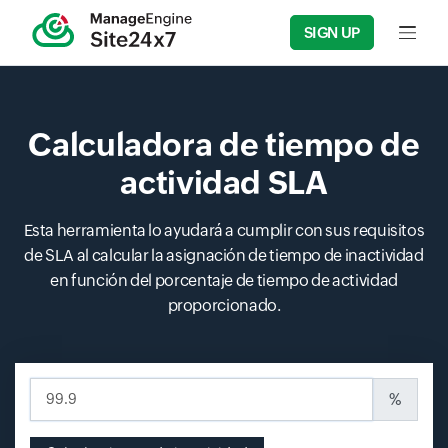
SIGN UP
Input f
Calculadora de tiempo de
actividad SLA
Esta herramienta lo ayudará a cumplir con sus requisitos
de SLA al calcular la asignación de tiempo de inactividad
en función del porcentaje de tiempo de actividad
proporcionado.
Input field
%