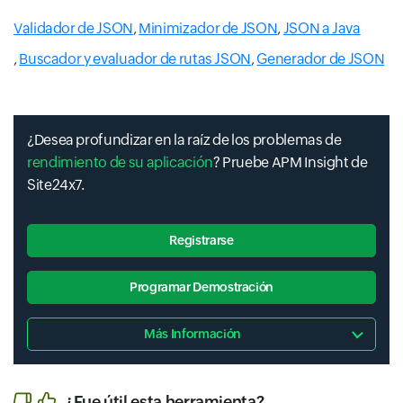
Validador de JSON
,
Minimizador de JSON
,
JSON a Java
,
Buscador y evaluador de rutas JSON
,
Generador de JSON
¿Desea profundizar en la raíz de los problemas de
rendimiento de su aplicación
? Pruebe APM Insight de
Site24x7.
Registrarse
Programar Demostración
Más Información
¿Fue útil esta herramienta?