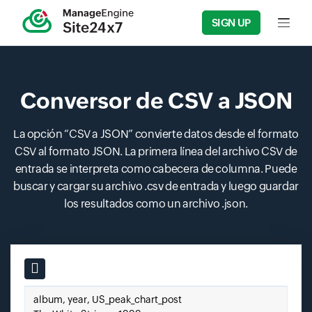
SIGN UP
Input f
Conversor de CSV a JSON
La opción “CSV a JSON” convierte datos desde el formato
CSV al formato JSON. La primera línea del archivo CSV de
entrada se interpreta como cabecera de columna. Puede
buscar y cargar su archivo .csv de entrada y luego guardar
los resultados como un archivo .json.
Input field
Pegue su CSV aquí.