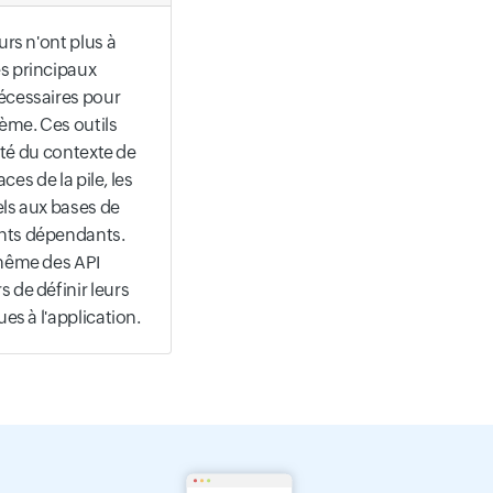
urs n'ont plus à
s principaux
écessaires pour
ème. Ces outils
lité du contexte de
aces de la pile, les
els aux bases de
nts dépendants.
 même des API
 de définir leurs
es à l'application.