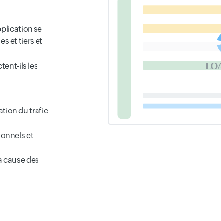
lication se
s et tiers et
ent-ils les
tion du trafic
ionnels et
la cause des