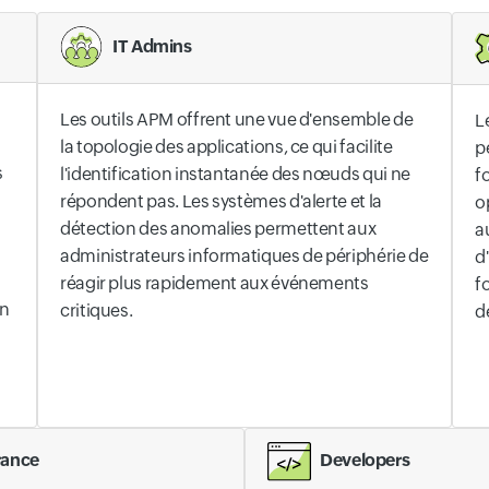
IT Admins
Les outils APM offrent une vue d'ensemble de
L
la topologie des applications, ce qui facilite
p
s
l'identification instantanée des nœuds qui ne
f
répondent pas. Les systèmes d'alerte et la
o
détection des anomalies permettent aux
a
administrateurs informatiques de périphérie de
d
réagir plus rapidement aux événements
f
on
critiques.
d
Developers
rance