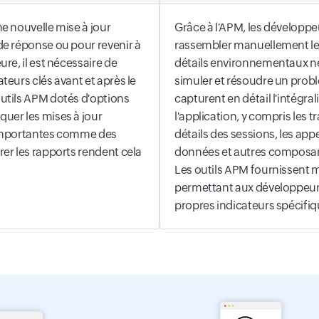
Grâce à l'APM, les développe
e nouvelle mise à jour
rassembler manuellement le
de réponse ou pour revenir à
détails environnementaux n
ure, il est nécessaire de
simuler et résoudre un probl
teurs clés avant et après le
capturent en détail l'intégra
utils APM dotés d'options
l'application, y compris les tr
uer les mises à jour
détails des sessions, les app
 importantes comme des
données et autres composa
rer les rapports rendent cela
Les outils APM fournissent
permettant aux développeurs
propres indicateurs spécifiqu