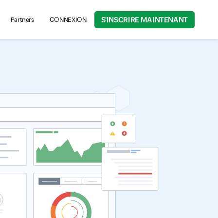
S'INSCRIRE MAINTENANT
Partners
CONNEXION
rch for product information, help articles, and more...