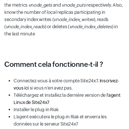
the metrics
vnode_gets
and
vnode_puts
respectively. Also,
know the number of local replicas participating in
secondary index writes (
vnode_index_writes
), reads
(
vnode_index_reads
) or deletes (
vnode_index_deletes
) in
the last minute
Comment cela fonctionne-t-il ?
Connectez-vous à votre compte Site24x7.
Inscrivez-
vous ici
si vous n'en avez pas.
Téléchargez et installez la dernière version de
l'agent
Linux de Site24x7
Installer le plug-in Riak
L'agent exécutera le plug-in Riak et enverra les
données sur le serveur Site24x7