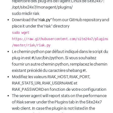
répertoire des plug-ins de l'agent Linux de Site24x7 :
/opt/site24x7/monagent/plugins/
sudo mkdir riak
Download the"
riak.py"
from our GitHub repository and
place it under the"riak" directory
sudo wget
https://raw.githubusercontent.com/site24x7/plugins
/master/riak/riak.py
Le chemin python par défaut indiqué dans le script du
plug-in est #!/usr/bin/python. Si vous souhaitez
fournir un autre chemin python, remplacez le chemin
existant précédé du caractère shebang #!.
Modifiez les valeurs RIAK_HOST, RIAK_PORT,
RIAK_STATS_URI, RIAK_USERNAME et
RIAK_PASSWORD en fonction de votre configuration
The server agent will report stats on the performance
of Riak server under the Plugins tab in the Site24x7
web client. In case the plugin is not listed in the