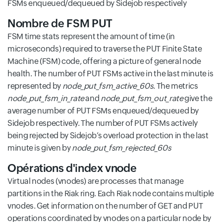
FSMs enqueued/dequeued by Sidejob respectively
Nombre de FSM PUT
FSM time stats represent the amount of time (in
microseconds) required to traverse the PUT Finite State
Machine (FSM) code, offering a picture of general node
health. The number of PUT FSMs active in the last minute is
represented by
node_put_fsm_active_60s
. The metrics
node_put_fsm_in_rate
and
node_put_fsm_out_rate
give the
average number of PUT FSMs enqueued/dequeued by
Sidejob respectively. The number of PUT FSMs actively
being rejected by Sidejob’s overload protection in the last
minute is given by
node_put_fsm_rejected_60s
Opérations d'index vnode
Virtual nodes (vnodes) are processes that manage
partitions in the Riak ring. Each Riak node contains multiple
vnodes. Get information on the number of GET and PUT
operations coordinated by vnodes on a particular node by