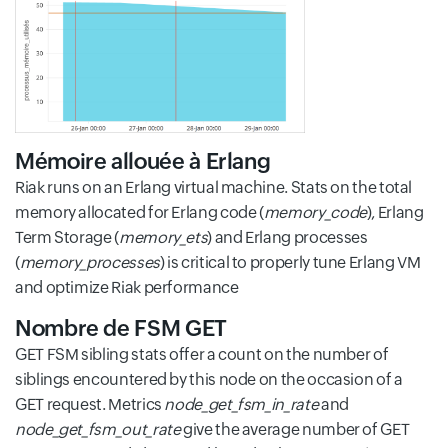
Mémoire allouée à Erlang
Riak runs on an Erlang virtual machine. Stats on the total
memory allocated for Erlang code (
memory_code
), Erlang
Term Storage (
memory_ets
) and Erlang processes
(
memory_processes
) is critical to properly tune Erlang VM
and optimize Riak performance
Nombre de FSM GET
GET FSM sibling stats offer a count on the number of
siblings encountered by this node on the occasion of a
GET request. Metrics
node_get_fsm_in_rate
and
node_get_fsm_out_rate
give the average number of GET