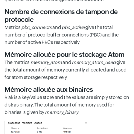
Nombre de connexions de tampon de
protocole
Metrics
pbc_connects
and
pbc_active
give the total
number of protocol buffer connections (PBC) and the
number of active PBCs respectively
Mémoire allouée pour le stockage Atom
The metrics
memory_atom
and
memory_atom_used
give
the total amount of memory currently allocated and used
for atom storage respectively
Mémoire allouée aux binaires
Riak is a key/value store and the values are simply stored on
disk as binary. The total amount of memory used for
binaries is given by
memory_binary