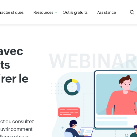
ractéristiques
Ressources
Outils gratuits
Assistance
Sea
avec
ts
rer le
ect ou consultez
ouvrir comment
llance et vous