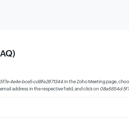
FAQ)
5f7e-4e4e-bce5-cd8fe2871344
. In the Zoho Meeting page, choo
mail address in the respective field, and click on
08a6654d-5f7