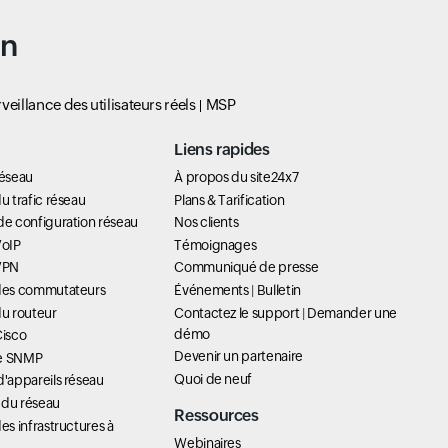
un
veillance des utilisateurs réels
MSP
Liens rapides
réseau
À propos du site24x7
u trafic réseau
Plans & Tarification
de configuration réseau
Nos clients
VoIP
Témoignages
 VPN
Communiqué de presse
 des commutateurs
Événements
|
Bulletin
du routeur
Contactez le support
|
Demander une
démo
Cisco
Devenir un partenaire
ue SNMP
Quoi de neuf
d'appareils réseau
 du réseau
Ressources
es infrastructures à
Webinaires