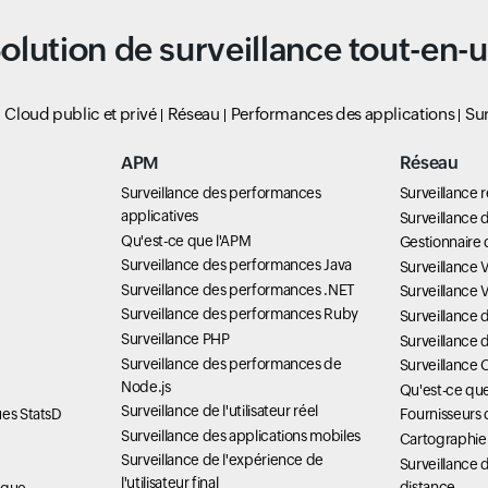
olution de surveillance tout-en-
Cloud public et privé
Réseau
Performances des applications
Sur
APM
Réseau
Surveillance des performances
Surveillance 
applicatives
Surveillance d
Qu'est-ce que l'APM
Gestionnaire 
Surveillance des performances Java
Surveillance 
Surveillance des performances .NET
Surveillance
Surveillance des performances Ruby
Surveillance
Surveillance PHP
Surveillance 
Surveillance des performances de
Surveillance 
Node.js
Qu'est-ce q
Surveillance de l'utilisateur réel
ues StatsD
Fournisseurs 
Surveillance des applications mobiles
Cartographie
Surveillance de l'expérience de
Surveillance d
l'utilisateur final
distance