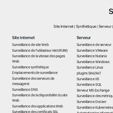
S
Site Internet
Synthétique
Serveur
Site Internet
Serveur
Surveillance de site Web
Surveillance de serveur
Surveillance de l'utilisateur réel (RUM)
Surveillance VMware
Surveillance de la vitesse des pages
Surveillance Nutanix
Web
Surveillance Windows
Surveillance synthétique
Surveillance Linux
Emplacements de surveillance
plugins Site24x7
Surveillance des serveurs de
Surveillance IIS
messagerie
Surveillance SQL
Surveillance DNS
Serveur MS Exchange
Surveillance de la disponibilité du site
Surveillance des métriq
Web
Surveillance Docker
Surveillance des applications Web
Surveillance Kubernetes
Surveillance des certificats SSL