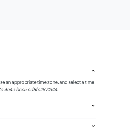
se an appropriate time zone, and select a time
e-4e4e-bce5-cd8fe2871344
.