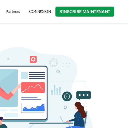
S'INSCRIRE MAINTENANT
Partners
CONNEXION
rch for product information, help articles, and more...