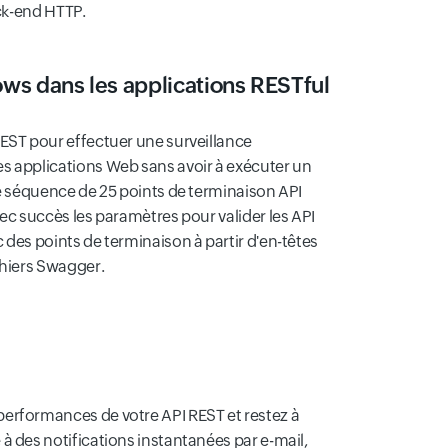
ck-end HTTP.
lows dans les applications RESTful
EST pour effectuer une surveillance
s applications Web sans avoir à exécuter un
ne séquence de 25 points de terminaison API
vec succès les paramètres pour valider les API
 des points de terminaison à partir d'en-têtes
chiers Swagger.
erformances de votre API REST et restez à
à des notifications instantanées par e-mail,