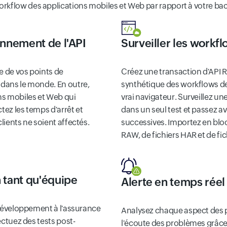
workflow des applications mobiles et Web par rapport à votre ba
onnement de l'API
Surveiller les workf
se de vos points de
Créez une transaction d'API R
dans le monde. En outre,
synthétique des workflows de
ns mobiles et Web qui
vrai navigateur. Surveillez u
tez les temps d'arrêt et
dans un seul test et passez a
lients ne soient affectés.
successives. Importez en bloc
RAW, de fichiers HAR et de fi
 tant qu'équipe
Alerte en temps réel
u développement à l'assurance
Analysez chaque aspect des p
ectuez des tests post-
l'écoute des problèmes grâce 