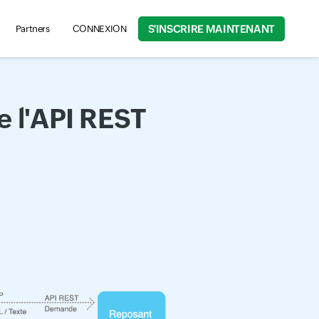
S'INSCRIRE MAINTENANT
Partners
CONNEXION
rch for product information, help articles, and more...
e l'API REST