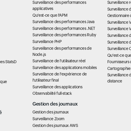
Surveillance des performances
Surveillance 
applicatives
Surveillance d
Qu'est-ce que l'APM
Gestionnaire 
Surveillance des performances Java
Surveillance 
Surveillance des performances .NET
Surveillance
Surveillance des performances Ruby
Surveillance
Surveillance PHP
Surveillance 
Surveillance des performances de
Surveillance 
Node.js
Qu'est-ce q
Surveillance de l'utilisateur réel
ues StatsD
Fournisseurs 
Surveillance des applications mobiles
Cartographie
Surveillance de l'expérience de
Surveillance d
l'utilisateur final
distance
ique
Surveillance des applications
Observabilité full-stack
Gestion des journaux
é
Gestion des journaux
Surveillance Zoom
Gestion des journaux AWS