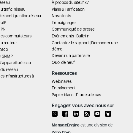
réseau
À propos du site24x7
u trafic réseau
Plans & Tarification
de configuration réseau
Nos clients
VoIP
Témoignages
 VPN
Communiqué de presse
 des commutateurs
Événements
|
Bulletin
du routeur
Contactez le support
|
Demander une
démo
Cisco
Devenir un partenaire
ue SNMP
Quoi de neuf
d'appareils réseau
 du réseau
Ressources
es infrastructures à
Webinaires
Entraînement
Papier blanc
|
Études de cas
Engagez-vous avec nous sur
ManageEngine
est une division de
Zoho Corp.