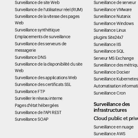
Surveillance de site Web
Surveillance de serveur
Surveillance de l'utilisateur réel (RUM)
Surveillance VMware
Surveillance de la vitesse des pages
Surveillance Nutanix
Web
Surveillance Windows
Surveillance synthétique
Surveillance Linux
Emplacements de surveillance
plugins Site24x7
Surveillance des serveurs de
Surveillance IIS
messagerie
Surveillance SQL
Surveillance DNS
Serveur MS Exchange
Surveillance de la disponibilité du site
Surveillance des métriq
Web
Surveillance Docker
Surveillance des applications Web
Surveillance Kubernetes
Surveillance des certificats SSL
Automatisation informat
Surveillance FTP
Surveillance Cron
Surveiller le réseau interne
Surveillance des
Pages d'état hébergées
infrastructures
Surveillance de l'API REST
Cloud public et priv
Surveillance SOAP
Surveillance en nuage
Surveillance AWS