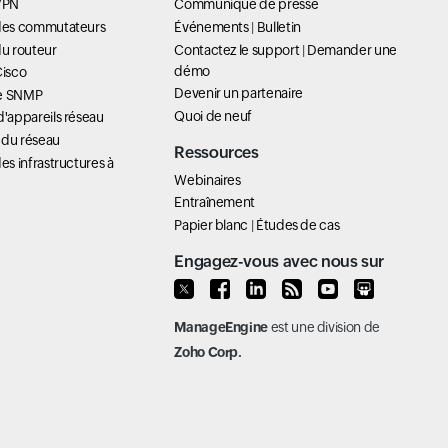
 VPN
Communiqué de presse
 des commutateurs
Événements
|
Bulletin
du routeur
Contactez le support
|
Demander une
démo
Cisco
Devenir un partenaire
ue SNMP
Quoi de neuf
d'appareils réseau
 du réseau
Ressources
es infrastructures à
Webinaires
Entraînement
Papier blanc
|
Études de cas
Engagez-vous avec nous sur
ManageEngine
est une division de
Zoho Corp.