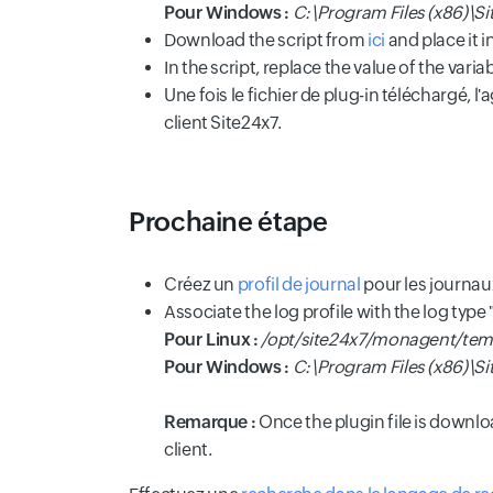
Pour Windows :
C:\Program Files (x86)\S
Download the script from
ici
and place it i
In the script, replace the value of the varia
Une fois le fichier de plug-in téléchargé, 
client Site24x7.
Prochaine étape
Créez un
profil de journal
pour les journau
Associate the log profile with the log type 
Pour Linux :
/opt/site24x7/monagent/temp
Pour Windows :
C:\Program Files (x86)\S
Remarque :
Once the plugin file is downlo
client.