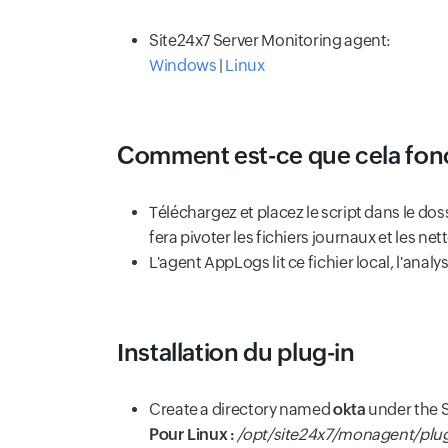
Site24x7 Server Monitoring agent:
Windows
|
Linux
Comment est-ce que cela fon
Téléchargez et placez le script dans le doss
fera pivoter les fichiers journaux et les net
L'agent AppLogs lit ce fichier local, l'anal
Installation du plug-in
Create a directory named
okta
under the S
Pour Linux :
/opt/site24x7/monagent/plug