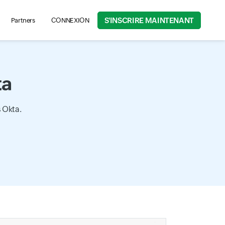
S'INSCRIRE MAINTENANT
Partners
CONNEXION
rch for product information, help articles, and more...
ta
 Okta.