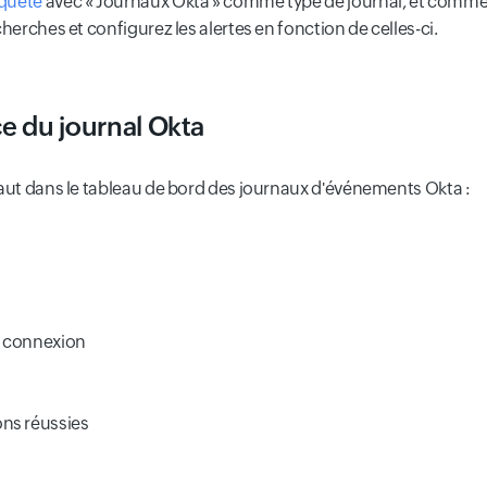
equête
avec « Journaux Okta » comme type de journal, et commen
herches et configurez les alertes en fonction de celles-ci.
ce du journal Okta
faut dans le tableau de bord des journaux d'événements Okta :
de connexion
ons réussies