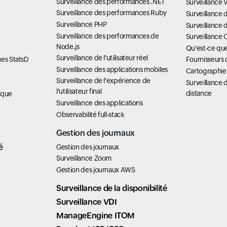
Surveillance des performances .NET
Surveillance
Surveillance des performances Ruby
Surveillance
Surveillance PHP
Surveillance 
Surveillance des performances de
Surveillance 
Node.js
Qu'est-ce q
Surveillance de l'utilisateur réel
ues StatsD
Fournisseurs 
Surveillance des applications mobiles
Cartographie
Surveillance de l'expérience de
Surveillance d
l'utilisateur final
distance
ique
Surveillance des applications
Observabilité full-stack
Gestion des journaux
é
Gestion des journaux
Surveillance Zoom
Gestion des journaux AWS
Surveillance de la disponibilité
Surveillance VDI
ManageEngine ITOM