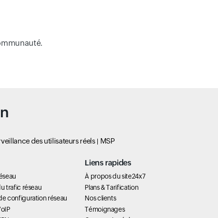
e communauté.
un
veillance des utilisateurs réels
MSP
Liens rapides
réseau
À propos du site24x7
u trafic réseau
Plans & Tarification
de configuration réseau
Nos clients
VoIP
Témoignages