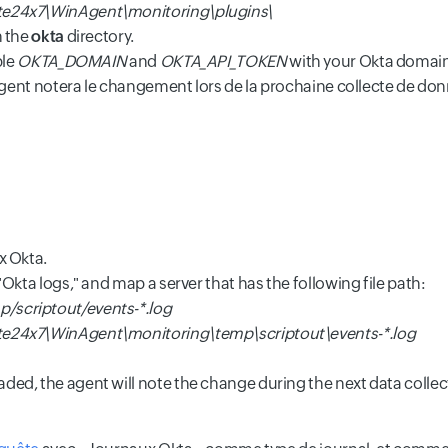
ite24x7\WinAgent\monitoring\plugins\
n the
okta
directory.
ble
OKTA_DOMAIN
and
OKTA_API_TOKEN
with your Okta domain
l'agent notera le changement lors de la prochaine collecte de don
x Okta.
"Okta logs," and map a server that has the following file path:
/scriptout/events-*.log
ite24x7\WinAgent\monitoring\temp\scriptout\events-*.log
aded, the agent will note the change during the next data collec