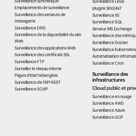
Surveillance synthétique
Surveillance Linux
Emplacements de surveillance
plugins Site24x7
Surveillance des serveurs de
Surveillance IIS
messagerie
Surveillance SQL
Surveillance DNS
Serveur MS Exchange
Surveillance de la disponibilité du site
Surveillance des métriq
Web
Surveillance Docker
Surveillance des applications Web
Surveillance Kubernetes
Surveillance des certificats SSL
Automatisation informat
Surveillance FTP
Surveillance Cron
Surveiller le réseau interne
Surveillance des
Pages d'état hébergées
infrastructures
Surveillance de l'API REST
Cloud public et priv
Surveillance SOAP
Surveillance en nuage
Surveillance AWS
Surveillance Azure
Surveillance GCP