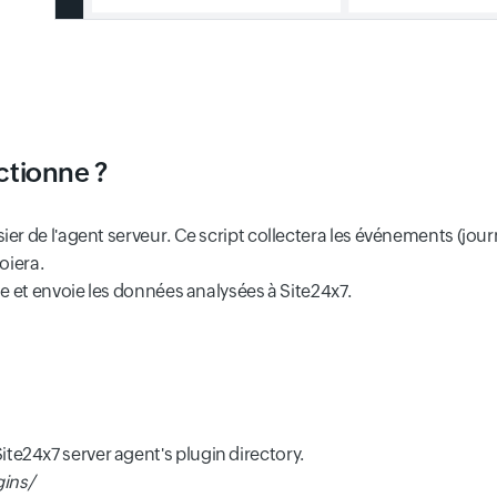
ctionne ?
ier de l'agent serveur. Ce script collectera les événements (journ
toiera.
yse et envoie les données analysées à Site24x7.
ite24x7 server agent's plugin directory.
ins/