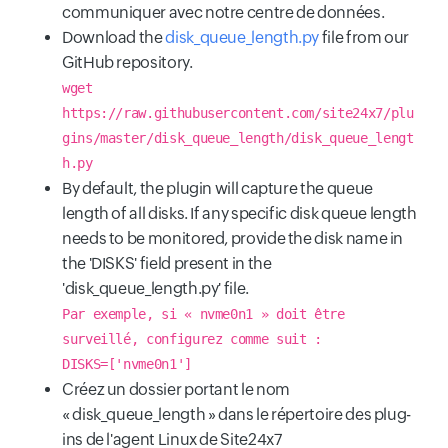
communiquer avec notre centre de données.
Download the
disk_queue_length.py
file from our
GitHub repository.
wget
https://raw.githubusercontent.com/site24x7/plu
gins/master/disk_queue_length/disk_queue_lengt
h.py
By default, the plugin will capture the queue
length of all disks. If any specific disk queue length
needs to be monitored, provide the disk name in
the 'DISKS' field present in the
'disk_queue_length.py' file.
Par exemple, si « nvme0n1 » doit être
surveillé, configurez comme suit :
DISKS=['nvme0n1']
Créez un dossier portant le nom
« disk_queue_length » dans le répertoire des plug-
ins de l'agent Linux de Site24x7