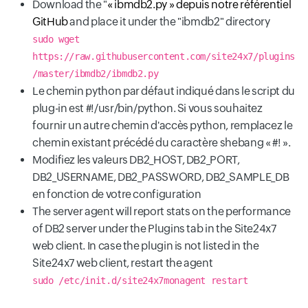
Download the "
« ibmdb2.py » depuis notre référentiel
GitHub
and place it under the "ibmdb2" directory
sudo wget
https://raw.githubusercontent.com/site24x7/plugins
/master/ibmdb2/ibmdb2.py
Le chemin python par défaut indiqué dans le script du
plug-in est #!/usr/bin/python. Si vous souhaitez
fournir un autre chemin d'accès python, remplacez le
chemin existant précédé du caractère shebang « #! ».
Modifiez les valeurs DB2_HOST, DB2_PORT,
DB2_USERNAME, DB2_PASSWORD, DB2_SAMPLE_DB
en fonction de votre configuration
The server agent will report stats on the performance
of DB2 server under the Plugins tab in the Site24x7
web client. In case the plugin is not listed in the
Site24x7 web client, restart the agent
sudo /etc/init.d/site24x7monagent restart