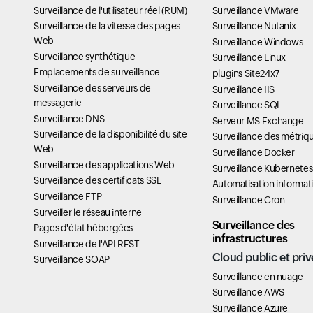
Surveillance de l'utilisateur réel (RUM)
Surveillance VMware
Surveillance de la vitesse des pages
Surveillance Nutanix
Web
Surveillance Windows
Surveillance synthétique
Surveillance Linux
Emplacements de surveillance
plugins Site24x7
Surveillance des serveurs de
Surveillance IIS
messagerie
Surveillance SQL
Surveillance DNS
Serveur MS Exchange
Surveillance de la disponibilité du site
Surveillance des métriq
Web
Surveillance Docker
Surveillance des applications Web
Surveillance Kubernetes
Surveillance des certificats SSL
Automatisation informat
Surveillance FTP
Surveillance Cron
Surveiller le réseau interne
Surveillance des
Pages d'état hébergées
infrastructures
Surveillance de l'API REST
Cloud public et priv
Surveillance SOAP
Surveillance en nuage
Surveillance AWS
Surveillance Azure