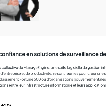
 confiance en solutions de surveillance d
e collective de ManageEngine, une suite logicielle de gestion in
'entreprise et de productivité, se sont réunies pour créer une s
du classement Fortune 500 ou d'organisations gouvernementales,
ions entre leur infrastructure informatique et leurs application