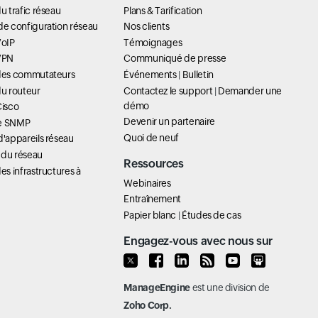
u trafic réseau
Plans & Tarification
de configuration réseau
Nos clients
VoIP
Témoignages
 VPN
Communiqué de presse
 des commutateurs
Événements
|
Bulletin
du routeur
Contactez le support
|
Demander une
démo
Cisco
Devenir un partenaire
ue SNMP
Quoi de neuf
d'appareils réseau
 du réseau
Ressources
es infrastructures à
Webinaires
Entraînement
Papier blanc
|
Études de cas
Engagez-vous avec nous sur
ManageEngine
est une division de
Zoho Corp.