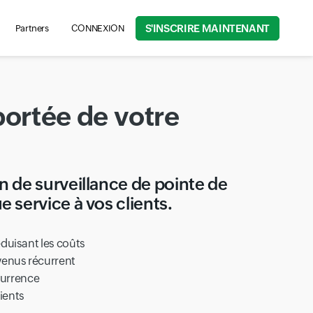
S'INSCRIRE MAINTENANT
Partners
CONNEXION
rch for product information, help articles, and more...
portée de votre
n de surveillance de pointe de
e service à vos clients.
réduisant les coûts
venus récurrent
currence
lients