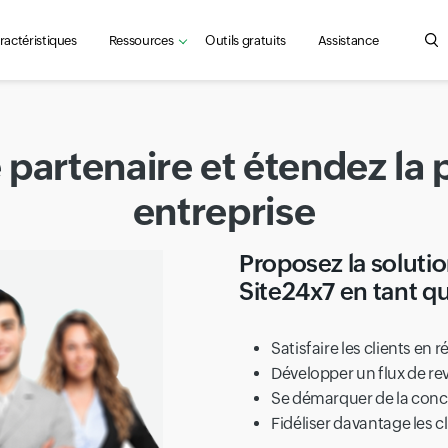
ractéristiques
Ressources
Outils gratuits
Assistance
Sea
partenaire et étendez la 
entreprise
Proposez la solutio
Site24x7 en tant qu
Satisfaire les clients en 
Développer un flux de re
Se démarquer de la con
Fidéliser davantage les c