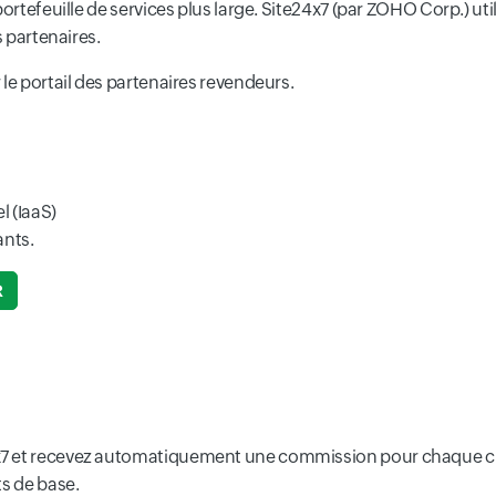
portefeuille de services plus large. Site24x7 (par ZOHO Corp.) ut
s partenaires.
 le portail des partenaires revendeurs.
l (IaaS)
nts.
R
7 et recevez automatiquement une commission pour chaque clien
ts de base.