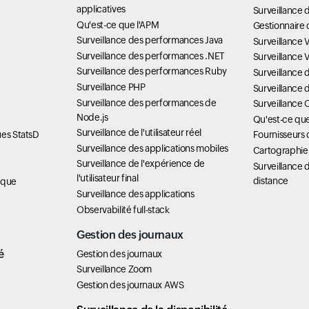
applicatives
Surveillance d
Qu'est-ce que l'APM
Gestionnaire 
Surveillance des performances Java
Surveillance 
Surveillance des performances .NET
Surveillance
Surveillance des performances Ruby
Surveillance
Surveillance PHP
Surveillance 
Surveillance des performances de
Surveillance 
Node.js
Qu'est-ce q
Surveillance de l'utilisateur réel
ues StatsD
Fournisseurs 
Surveillance des applications mobiles
Cartographie
Surveillance de l'expérience de
Surveillance d
l'utilisateur final
distance
ique
Surveillance des applications
Observabilité full-stack
Gestion des journaux
é
Gestion des journaux
Surveillance Zoom
Gestion des journaux AWS