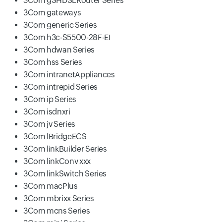
3Com gSHDSLRouter Series
3Com gateways
3Com generic Series
3Com h3c-S5500-28F-EI
3Com hdwan Series
3Com hss Series
3Com intranetAppliances
3Com intrepid Series
3Com ip Series
3Com isdnxri
3Com jv Series
3Com lBridgeECS
3Com linkBuilder Series
3Com linkConv xxx
3Com linkSwitch Series
3Com macPlus
3Com mbrixx Series
3Com mcns Series