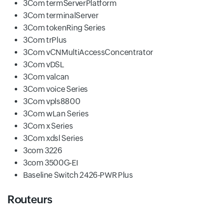
3Com termServerPlatform
3Com terminalServer
3Com tokenRing Series
3Com trPlus
3Com vCNMultiAccessConcentrator
3Com vDSL
3Com valcan
3Com voice Series
3Com vpls8800
3Com wLan Series
3Com x Series
3Com xdsl Series
3com 3226
3com 3500G-EI
Baseline Switch 2426-PWR Plus
Routeurs