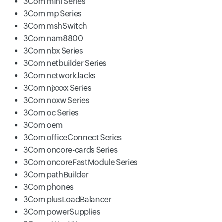
3Com mini Series
3Com mp Series
3Com mshSwitch
3Com nam8800
3Com nbx Series
3Com netbuilder Series
3Com networkJacks
3Com njxxxx Series
3Com noxw Series
3Com oc Series
3Com oem
3Com officeConnect Series
3Com oncore-cards Series
3Com oncoreFastModule Series
3Com pathBuilder
3Com phones
3Com plusLoadBalancer
3Com powerSupplies