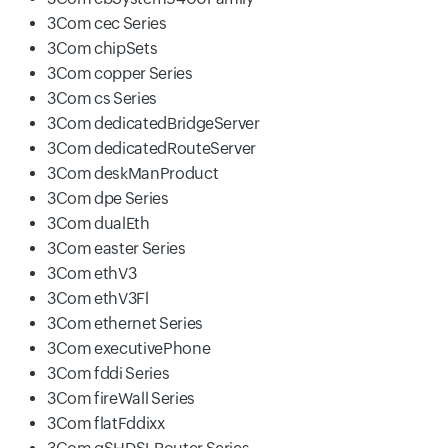
3Com cec Series
3Com chipSets
3Com copper Series
3Com cs Series
3Com dedicatedBridgeServer
3Com dedicatedRouteServer
3Com deskManProduct
3Com dpe Series
3Com dualEth
3Com easter Series
3Com ethV3
3Com ethV3Fl
3Com ethernet Series
3Com executivePhone
3Com fddi Series
3Com fireWall Series
3Com flatFddixx