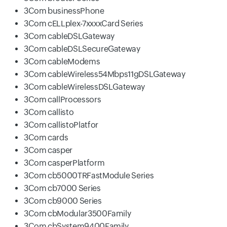
3Com businessPhone
3Com cELLplex-7xxxxCard Series
3Com cableDSLGateway
3Com cableDSLSecureGateway
3Com cableModems
3Com cableWireless54Mbps11gDSLGateway
3Com cableWirelessDSLGateway
3Com callProcessors
3Com callisto
3Com callistoPlatfor
3Com cards
3Com casper
3Com casperPlatform
3Com cb5000TRFastModule Series
3Com cb7000 Series
3Com cb9000 Series
3Com cbModular3500Family
3Com cbSystem9400Family