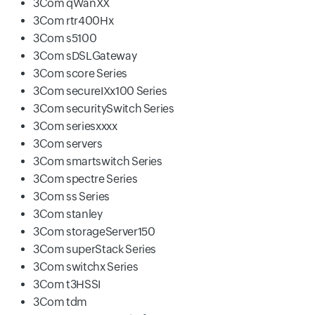
3Com qWanXX
3Com rtr400Hx
3Com s5100
3Com sDSLGateway
3Com score Series
3Com secureIXx100 Series
3Com securitySwitch Series
3Com seriesxxxx
3Com servers
3Com smartswitch Series
3Com spectre Series
3Com ss Series
3Com stanley
3Com storageServer150
3Com superStack Series
3Com switchx Series
3Com t3HSSI
3Com tdm