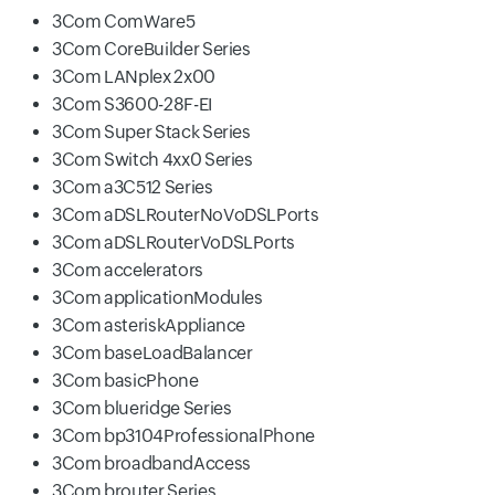
3Com ComWare5
3Com CoreBuilder Series
3Com LANplex 2x00
3Com S3600-28F-EI
3Com Super Stack Series
3Com Switch 4xx0 Series
3Com a3C512 Series
3Com aDSLRouterNoVoDSLPorts
3Com aDSLRouterVoDSLPorts
3Com accelerators
3Com applicationModules
3Com asteriskAppliance
3Com baseLoadBalancer
3Com basicPhone
3Com blueridge Series
3Com bp3104ProfessionalPhone
3Com broadbandAccess
3Com brouter Series