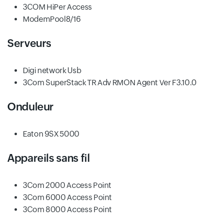
3COM HiPer Access
ModemPool8/16
Serveurs
Digi network Usb
3Com SuperStack TR Adv RMON Agent Ver F3.10.0
Onduleur
Eaton 9SX 5000
Appareils sans fil
3Com 2000 Access Point
3Com 6000 Access Point
3Com 8000 Access Point