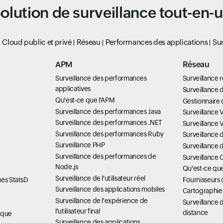
olution de surveillance tout-en-
Cloud public et privé
Réseau
Performances des applications
Sur
APM
Réseau
Surveillance des performances
Surveillance 
applicatives
Surveillance d
Qu'est-ce que l'APM
Gestionnaire 
Surveillance des performances Java
Surveillance 
Surveillance des performances .NET
Surveillance
Surveillance des performances Ruby
Surveillance
Surveillance PHP
Surveillance 
Surveillance des performances de
Surveillance 
Node.js
Qu'est-ce q
Surveillance de l'utilisateur réel
ues StatsD
Fournisseurs 
Surveillance des applications mobiles
Cartographie
Surveillance de l'expérience de
Surveillance d
l'utilisateur final
distance
ique
Surveillance des applications