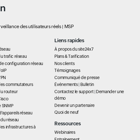
un
veillance des utilisateurs réels
MSP
Liens rapides
réseau
À propos du site24x7
u trafic réseau
Plans & Tarification
de configuration réseau
Nos clients
VoIP
Témoignages
 VPN
Communiqué de presse
 des commutateurs
Événements
|
Bulletin
du routeur
Contactez le support
|
Demander une
démo
Cisco
Devenir un partenaire
ue SNMP
Quoi de neuf
d'appareils réseau
 du réseau
Ressources
es infrastructures à
Webinaires
Entraînement