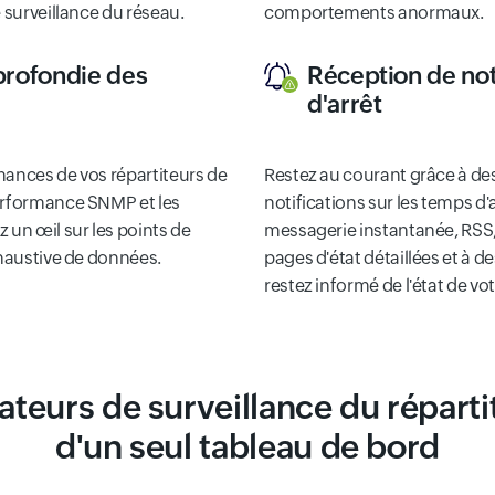
 surveillance du réseau.
comportements anormaux.
pprofondie des
Réception de not
d'arrêt
mances de vos répartiteurs de
Restez au courant grâce à de
performance SNMP et les
notifications sur les temps d'
 un œil sur les points de
messagerie instantanée, RSS, 
xhaustive de données.
pages d'état détaillées et à d
restez informé de l'état de vo
cateurs de surveillance du réparti
d'un seul tableau de bord