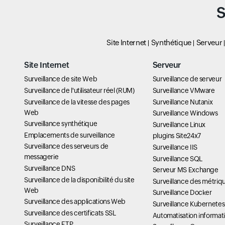
S
Site Internet
Synthétique
Serveur
Site Internet
Serveur
Surveillance de site Web
Surveillance de serveur
Surveillance de l'utilisateur réel (RUM)
Surveillance VMware
Surveillance de la vitesse des pages
Surveillance Nutanix
Web
Surveillance Windows
Surveillance synthétique
Surveillance Linux
Emplacements de surveillance
plugins Site24x7
Surveillance des serveurs de
Surveillance IIS
messagerie
Surveillance SQL
Surveillance DNS
Serveur MS Exchange
Surveillance de la disponibilité du site
Surveillance des métriq
Web
Surveillance Docker
Surveillance des applications Web
Surveillance Kubernetes
Surveillance des certificats SSL
Automatisation informat
Surveillance FTP