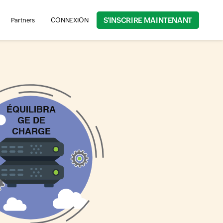
S'INSCRIRE MAINTENANT
Partners
CONNEXION
rch for product information, help articles, and more...