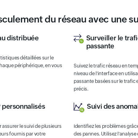
asculement du réseau avec une su
au distribuée
Surveiller le traf
passante
istiques détaillées sur le
 chaque périphérique, en vous
Suivez le trafic réseau en te
niveau de l'interface en utilis
passante basées sur le trafic
précis.
 personnalisés
Suivi des anomal
ssurer le suivi de plusieurs
Identifiez les problèmes grâce
eurs fournis par votre
des pannes. Utilisez l'analys