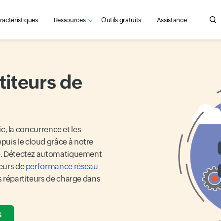
ractéristiques
Ressources
Outils gratuits
Assistance
Sea
rtiteurs de
fic, la concurrence et les
puis le cloud grâce à notre
rge. Détectez automatiquement
teurs de
performance réseau
es répartiteurs de charge dans
S