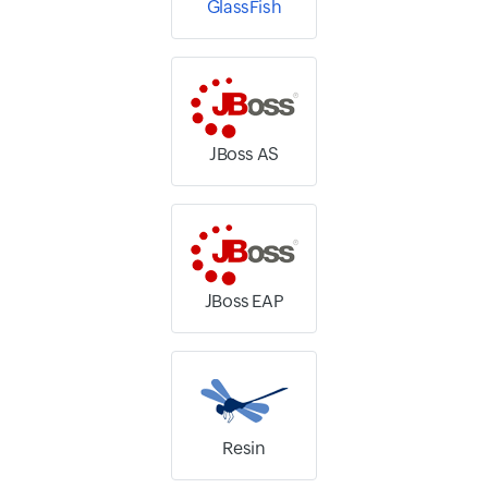
GlassFish
JBoss AS
JBoss EAP
Resin