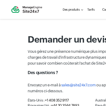
Des produits
Tarifs
Ca
Demander un devi
Vous gérez une présence numérique plus impo
charges de travail d'infrastructure dynamiques
pour savoir combien coûterait l'achat de Site2
Des questions ?
Envoyez un e-mail à
sales@site24x7.com
ou ap
numéros ci-dessous.
États-Unis :
+1 408 352 9117
Austral
Royaume-Uni :
+44 20 3564 7893
Pays-B