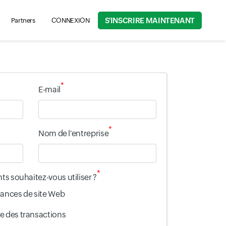
S'INSCRIRE MAINTENANT
Partners
CONNEXION
rch for product information, help articles, and more...
*
E-mail
*
Nom de l'entreprise
*
s souhaitez-vous utiliser ?
mances de site Web
e des transactions