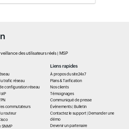
un
veillance des utilisateurs réels
MSP
Liens rapides
réseau
À propos du site24x7
u trafic réseau
Plans & Tarification
de configuration réseau
Nos clients
VoIP
Témoignages
 VPN
Communiqué de presse
 des commutateurs
Événements
|
Bulletin
du routeur
Contactez le support
|
Demander une
démo
Cisco
Devenir un partenaire
ue SNMP