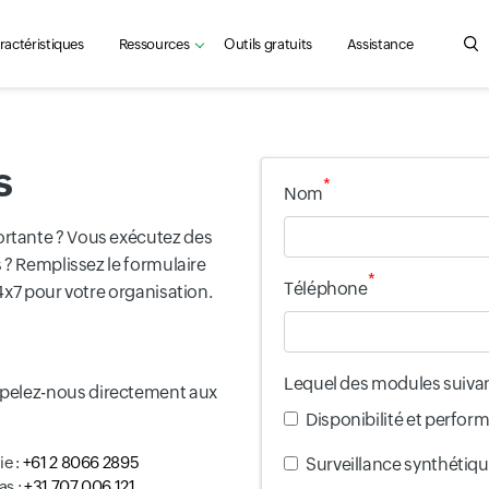
ractéristiques
Ressources
Outils gratuits
Assistance
Sea
s
*
Nom
rtante ? Vous exécutez des
 ? Remplissez le formulaire
*
Téléphone
4x7 pour votre organisation.
Lequel des modules suivant
pelez-nous directement aux
Input field
Disponibilité et perfor
ie :
+61 2 8066 2895
Input field
Surveillance synthétiqu
as :
+31 707 006 121