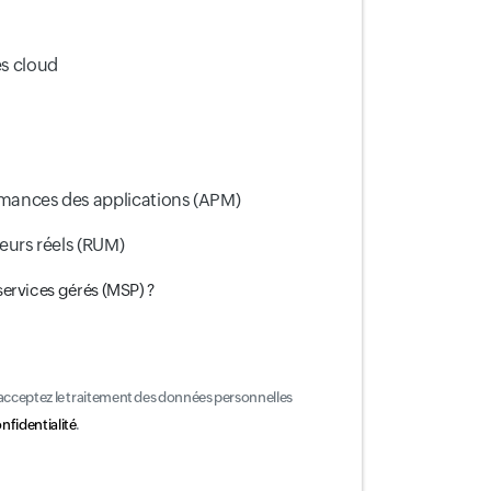
es cloud
rmances des applications (APM)
teurs réels (RUM)
services gérés (MSP) ?
 acceptez le traitement des données personnelles
onfidentialité
.