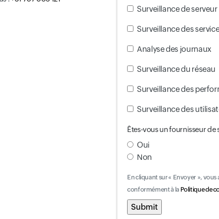
Input field
Surveillance de serveur
Input field
Surveillance des servic
Input field
Analyse des journaux
Input field
Surveillance du réseau
Input field
Surveillance des perfo
Input field
Surveillance des utilisa
Êtes-vous un fournisseur de 
Oui
Non
En cliquant sur « Envoyer », vous
conformément à la
Politique de c
Input field
Input field
Input field