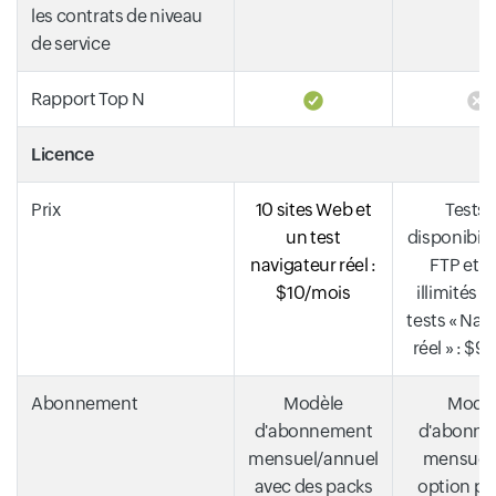
les contrats de niveau
de service
Rapport Top N
Licence
Prix
10 sites Web et
Tests 
un test
disponibili
navigateur réel :
FTP et 
$10/mois
illimités e
tests « Nav
réel » : $
Abonnement
Modèle
Modè
d'abonnement
d'abonn
mensuel/annuel
mensuel 
avec des packs
option po