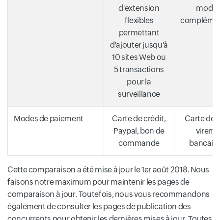
d'extension
modul
flexibles
complémen
permettant
d'ajouter jusqu'à
10 sites Web ou
5 transactions
pour la
surveillance
Modes de paiement
Carte de crédit,
Carte de c
Paypal, bon de
vireme
commande
bancaire
Cette comparaison a été mise à jour le 1er août 2018. Nous
faisons notre maximum pour maintenir les pages de
comparaison à jour. Toutefois, nous vous recommandons
également de consulter les pages de publication des
concurrents pour obtenir les dernières mises à jour. Toutes