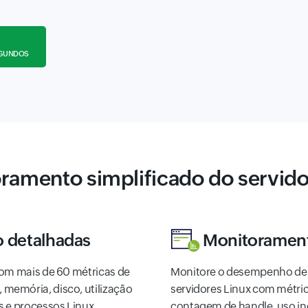
SEGUNDOS
ramento simplificado do servido
 detalhadas
Monitorament
com mais de 60 métricas de
Monitore o desempenho de 
memória, disco, utilização
servidores Linux com métri
s e processos Linux.
contagem de handle, uso in