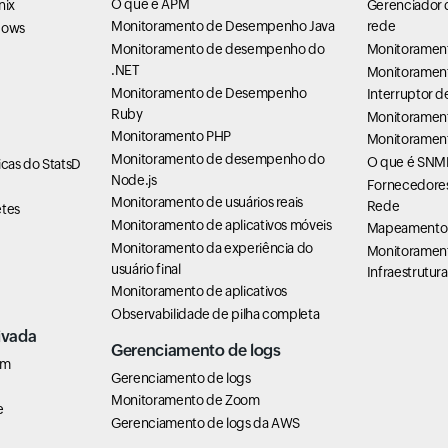
O que é APM
nix
Gerenciador 
Monitoramento de Desempenho Java
rede
dows
Monitoramento de desempenho do
Monitoramen
.NET
Monitoramen
Monitoramento de Desempenho
Interruptor 
Ruby
Monitorament
Monitoramento PHP
Monitorament
Monitoramento de desempenho do
O que é SNM
cas do StatsD
Node.js
Fornecedores
Monitoramento de usuários reais
Rede
tes
Monitoramento de aplicativos móveis
Mapeamento 
Monitoramento da experiência do
Monitoramen
usuário final
Infraestrutura
Monitoramento de aplicativos
Observabilidade de pilha completa
ivada
Gerenciamento de logs
em
Gerenciamento de logs
Monitoramento de Zoom
e
Gerenciamento de logs da AWS