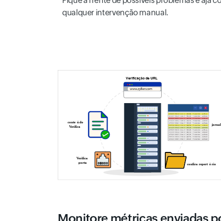
Fique à frente de possíveis problemas e aja
qualquer intervenção manual.
Monitore métricas enviadas p