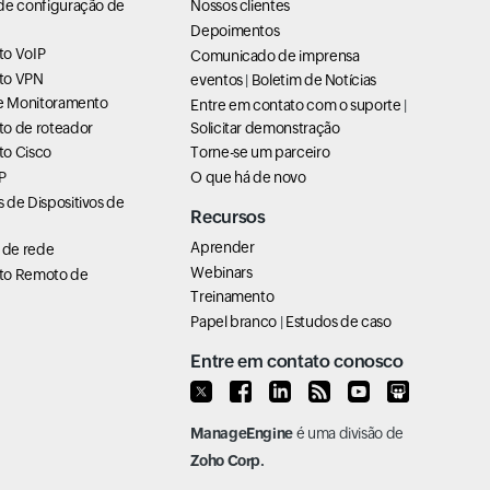
de configuração de
Nossos clientes
Depoimentos
to VoIP
Comunicado de imprensa
to VPN
eventos
|
Boletim de Notícias
de Monitoramento
Entre em contato com o suporte
|
o de roteador
Solicitar demonstração
o Cisco
Torne-se um parceiro
P
O que há de novo
 de Dispositivos de
Recursos
Aprender
de rede
Webinars
to Remoto de
Treinamento
Papel branco
|
Estudos de caso
Entre em contato conosco
ManageEngine
é uma divisão de
Zoho Corp.