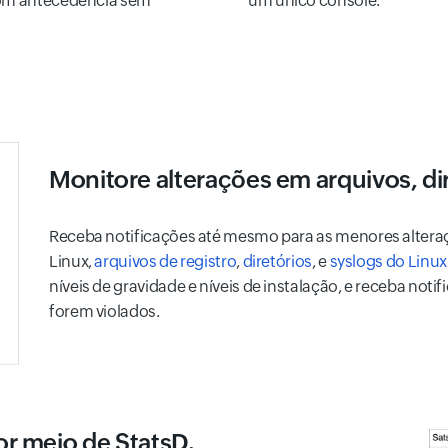
 com antecedência sem
um único console.
Monitore alterações em arquivos, dir
Receba notificações até mesmo para as menores altera
Linux,
arquivos de registro
,
diretórios
, e
syslogs do Linux
níveis de gravidade e níveis de instalação, e receba not
forem violados.
or meio de StatsD.