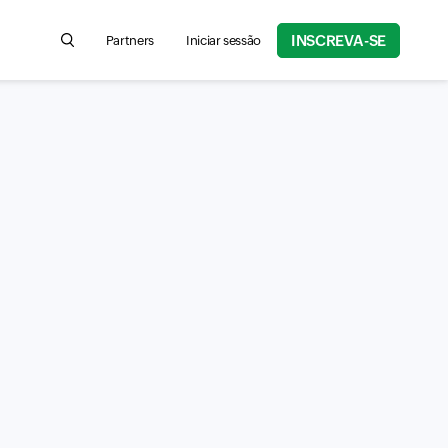
INSCREVA-SE
Partners
Iniciar sessão
Search for product information, help articles, and more