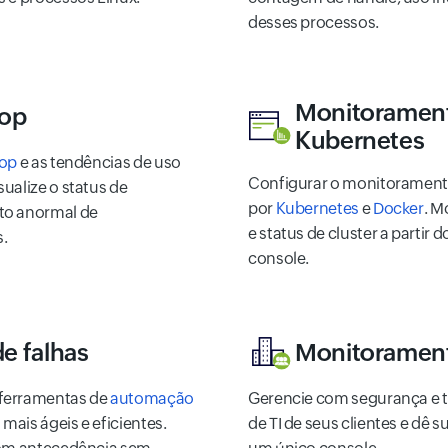
desses processos.
Monitorament
oop
Kubernetes
op
e as tendências de uso
Configurar o monitoramento
ualize o status de
por
Kubernetes
e
Docker
. M
nto anormal de
e status de cluster a partir
s.
console.
e falhas
Monitoramen
 ferramentas de
automação
Gerencie com segurança e te
mais ágeis e eficientes.
de TI de seus clientes e dê s