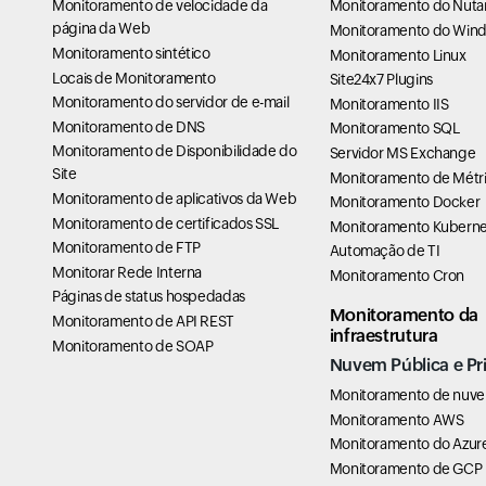
Monitoramento de velocidade da
Monitoramento do Nuta
página da Web
Monitoramento do Win
Monitoramento sintético
Monitoramento Linux
Locais de Monitoramento
Site24x7 Plugins
Monitoramento do servidor de e-mail
Monitoramento IIS
Monitoramento de DNS
Monitoramento SQL
Monitoramento de Disponibilidade do
Servidor MS Exchange
Site
Monitoramento de Métri
Monitoramento de aplicativos da Web
Monitoramento Docker
Monitoramento de certificados SSL
Monitoramento Kuberne
Monitoramento de FTP
Automação de TI
Monitorar Rede Interna
Monitoramento Cron
Páginas de status hospedadas
Monitoramento da
Monitoramento de API REST
infraestrutura
Monitoramento de SOAP
Nuvem Pública e Pr
Monitoramento de nuv
Monitoramento AWS
Monitoramento do Azur
Monitoramento de GCP