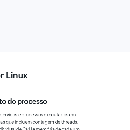
r Linux
o do processo
serviços e processos executados em
cas que incluem contagem de threads,
dividual de CPU e memória de cada um