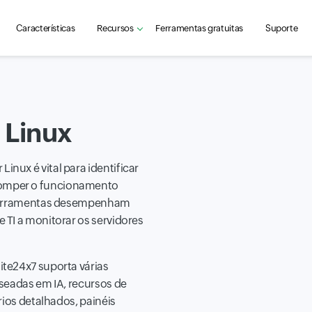
Características
Recursos
Ferramentas gratuitas
Suporte
 Linux
nux é vital para identificar
omper o funcionamento
s ferramentas desempenham
TI a monitorar os servidores
te24x7 suporta várias
seadas em IA, recursos de
rios detalhados, painéis