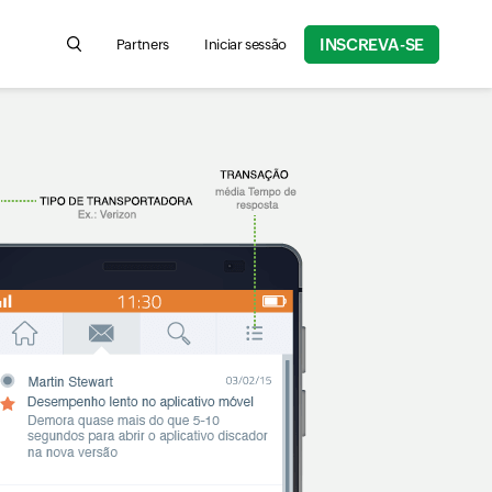
INSCREVA-SE
Partners
Iniciar sessão
Search for product information, help articles, and more