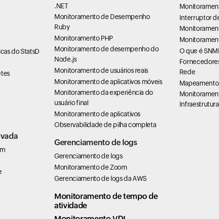
.NET
Monitoramen
Monitoramento de Desempenho
Interruptor 
Ruby
Monitorament
Monitoramento PHP
Monitorament
Monitoramento de desempenho do
O que é SNM
cas do StatsD
Node.js
Fornecedores
Monitoramento de usuários reais
Rede
tes
Monitoramento de aplicativos móveis
Mapeamento 
Monitoramento da experiência do
Monitoramen
usuário final
Infraestrutura
Monitoramento de aplicativos
Observabilidade de pilha completa
ivada
Gerenciamento de logs
em
Gerenciamento de logs
Monitoramento de Zoom
e
Gerenciamento de logs da AWS
Monitoramento de tempo de
atividade
Monitoramento VDI