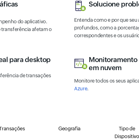
áficas
Solucione probl
Entenda como e por que seu a
mpenho do aplicativo.
profundos, como a porcentag
 transferência afetam o
correspondentes e os usuári
eal para desktop
Monitoramento d
em nuvem
sferência de transações
Monitore todos os seus aplic
Azure
.
Transações
Geografia
Tipo de
Dispositiv