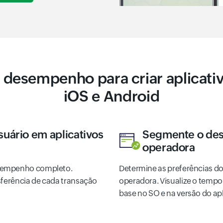
 desempenho para criar aplicativ
iOS e Android
suário em aplicativos
Segmente o des
operadora
esempenho completo.
Determine as preferências do 
sferência de cada transação
operadora. Visualize o tempo
base no SO e na versão do apl