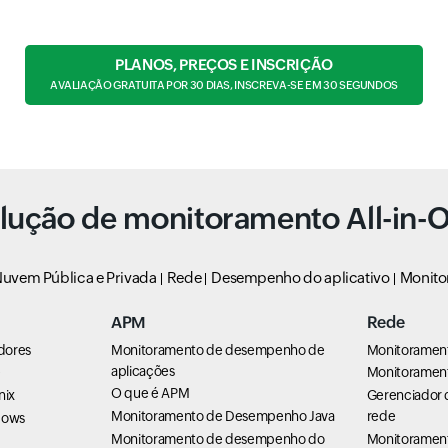
PLANOS, PREÇOS E INSCRIÇÃO
AVALIAÇÃO GRATUITA POR 30 DIAS, INSCREVA-SE EM 30 SEGUNDOS
lução de monitoramento All-in-
uvem Pública e Privada
Rede
Desempenho do aplicativo
Monito
APM
Rede
dores
Monitoramento de desempenho de
Monitoramen
aplicações
e
Monitorament
O que é APM
nix
Gerenciador 
Monitoramento de Desempenho Java
rede
dows
Monitoramento de desempenho do
Monitoramen