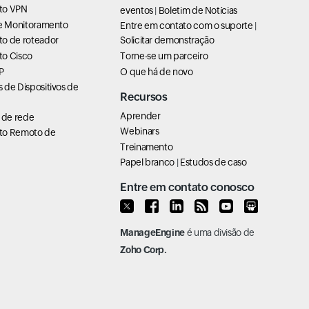
to VPN
eventos
|
Boletim de Notícias
de Monitoramento
Entre em contato com o suporte
|
o de roteador
Solicitar demonstração
o Cisco
Torne-se um parceiro
P
O que há de novo
 de Dispositivos de
Recursos
Aprender
de rede
Webinars
to Remoto de
Treinamento
Papel branco
|
Estudos de caso
Entre em contato conosco
ManageEngine
é uma divisão de
Zoho Corp.