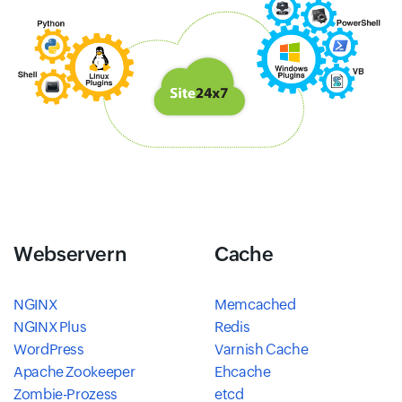
Webservern
Cache
NGINX
Memcached
NGINX Plus
Redis
WordPress
Varnish Cache
Apache Zookeeper
Ehcache
Zombie-Prozess
etcd