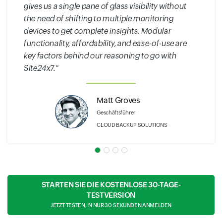
gives us a single pane of glass visibility without
the need of shifting to multiple monitoring
devices to get complete insights. Modular
functionality, affordability, and ease-of-use are
key factors behind our reasoning to go with
Site24x7."
Matt Groves
Geschäftsführer
CLOUD BACKUP SOLUTIONS
STARTEN SIE DIE KOSTENLOSE 30-TAGE-
TESTVERSION
JETZT TESTEN, IN NUR 30 SEKUNDEN ANMELDEN