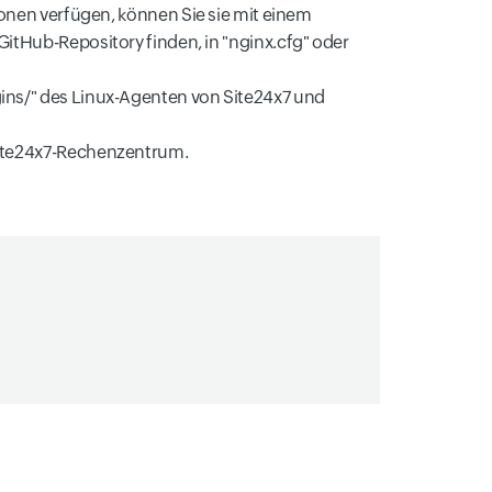
en verfügen, können Sie sie mit einem
 GitHub-Repository finden, in "nginx.cfg" oder
ugins/" des Linux-Agenten von Site24x7 und
Site24x7-Rechenzentrum.