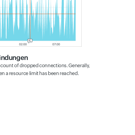
indungen
e count of dropped connections. Generally,
n a resource limit has been reached.