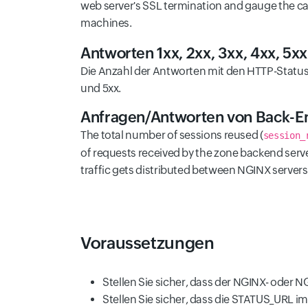
web server's SSL termination and gauge the cap
machines.
Antworten 1xx, 2xx, 3xx, 4xx, 5xx
Die Anzahl der Antworten mit den HTTP-Statusc
und 5xx.
Anfragen/Antworten von Back-E
The total number of sessions reused (
session_
of requests received by the zone backend serve
traffic gets distributed between NGINX server
Voraussetzungen
Stellen Sie sicher, dass der NGINX- oder NG
Stellen Sie sicher, dass die STATUS_URL 