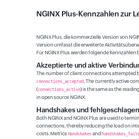
NGINX Plus-Kennzahlen zur 
NGINX Plus, die kommerzielle Version von NGI
Version umfasst die erweiterte Aktivitätsübe
Für NGINX Plus werden folgende Kennzahlen be
Akzeptierte und aktive Verbind
The number of client connections attempted b
. The currently active co
connections_accepted
(
) is the same as the readi
connections_active
in open source NGINX.
Handshakes und fehlgeschlage
Both NGINX and NGINX Plus are used to termi
connections, thereby reducing the load on inte
costs. Metrics
and
Handshakes
handshakes_fail