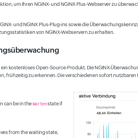
Funktion, um Ihren NGINX- und NGINX Plus-Webserver zu überwa
 NGINX- und NGINX Plus-Plug-ins sowie die Überwachungskennzah
utzungsstatistiken von NGINX-Webservern zu erhalten.
tungsüberwachung
st ein kostenloses Open-Source-Produkt. Die NGINX-Überwachung
en, frühzeitig zu erkennen. Die verschiedenen sofort nutzbaren 
n can be in the
state if
Warten
ves from the waiting state,