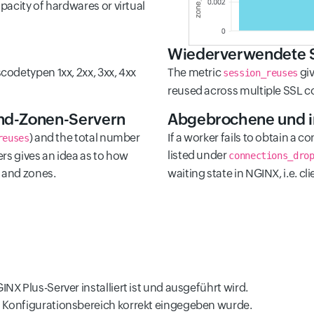
acity of hardwares or virtual
Wiederverwendete 
odetypen 1xx, 2xx, 3xx, 4xx
The metric
giv
session_reuses
reused across multiple SSL c
nd-Zonen-Servern
Abgebrochene und i
) and the total number
If a worker fails to obtain a c
reuses
listed under
rs gives an idea as to how
connections_dro
s and zones.
waiting state in NGINX, i.e. c
INX Plus-Server installiert ist und ausgeführt wird.
im Konfigurationsbereich korrekt eingegeben wurde.