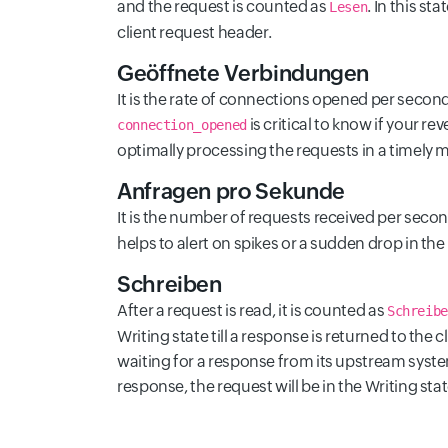
and the request is counted as
. In this st
Lesen
client request header.
Geöffnete Verbindungen
It is the rate of connections opened per secon
is critical to know if your re
connection_opened
optimally processing the requests in a timely 
Anfragen pro Sekunde
It is the number of requests received per seco
helps to alert on spikes or a sudden drop in th
Schreiben
After a request is read, it is counted as
Schreib
Writing state till a response is returned to the c
waiting for a response from its upstream syst
response, the request will be in the Writing stat