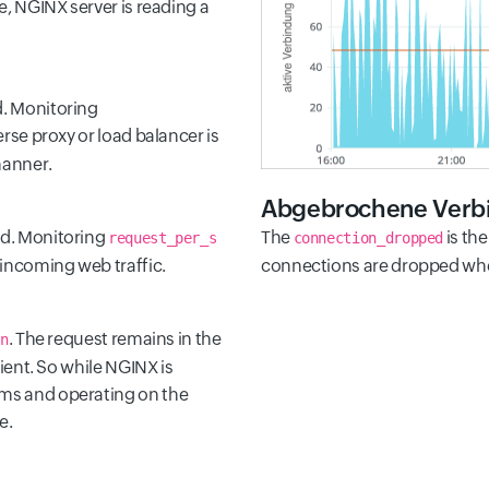
ate, NGINX server is reading a
d. Monitoring
verse proxy or load balancer is
manner.
Abgebrochene Verb
nd. Monitoring
The
is th
request_per_s
connection_dropped
e incoming web traffic.
connections are dropped whe
. The request remains in the
en
lient. So while NGINX is
ems and operating on the
e.