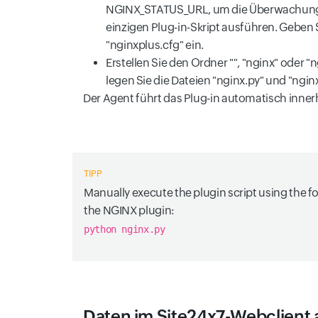
NGINX_STATUS_URL, um die Überwachungsk
einzigen Plug-in-Skript ausführen. Geben S
"nginxplus.cfg" ein.
Erstellen Sie den Ordner "", "nginx" oder
legen Sie die Dateien "nginx.py" und "ngin
Der Agent führt das Plug-in automatisch inne
TIPP
Manually execute the plugin script using the f
the NGINX plugin:
python nginx.py
Daten im Site24x7-Webclient