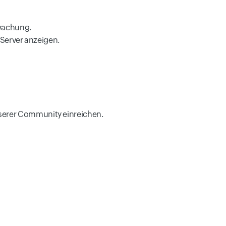
rwachung.
Server anzeigen.
nserer Community einreichen.