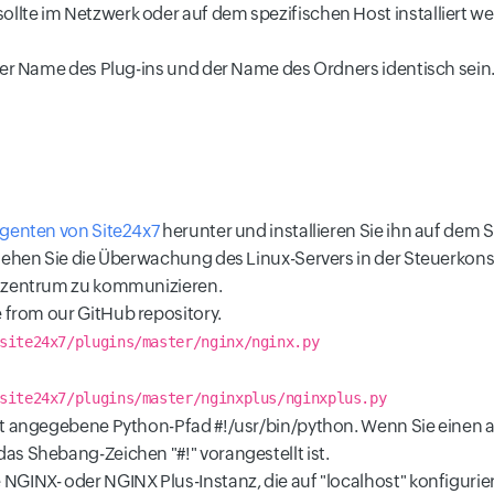
lte im Netzwerk oder auf dem spezifischen Host installiert w
der Name des Plug-ins und der Name des Ordners identisch sein
genten von Site24x7
herunter und installieren Sie ihn auf dem 
sehen Sie die Überwachung des Linux-Servers in der Steuerkonsol
enzentrum zu kommunizieren.
e from our GitHub repository.
site24x7/plugins/master/nginx/nginx.py
site24x7/plugins/master/nginxplus/nginxplus.py
ipt angegebene Python-Pfad #!/usr/bin/python. Wenn Sie einen
s Shebang-Zeichen "#!" vorangestellt ist.
GINX- oder NGINX Plus-Instanz, die auf "localhost" konfigurier