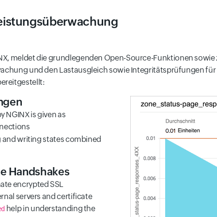
Leistungsüberwachung
NX, meldet die grundlegenden Open-Source-Funktionen sowie z
rwachung und den Lastausgleich sowie Integritätsprüfungen fü
reitgestellt:
ungen
y NGINX is given as
nnections
ng and writing states combined
ne Handshakes
nate encrypted SSL
rnal servers and certificate
help in understanding the
ed