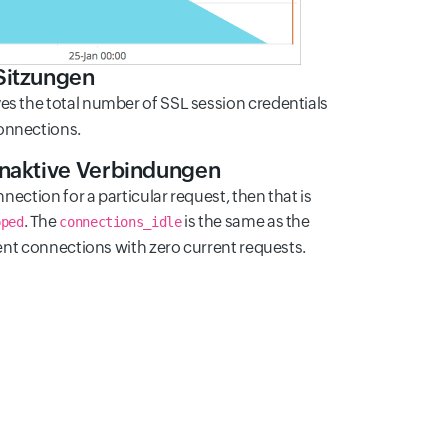
Sitzungen
es the total number of SSL session credentials
onnections.
naktive Verbindungen
onnection for a particular request, then that is
. The
is the same as the
pped
connections_idle
lient connections with zero current requests.