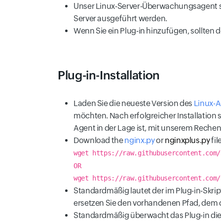
Unser Linux-Server-Überwachungsagent sol
Server ausgeführt werden.
Wenn Sie ein Plug-in hinzufügen, sollten 
Plug-in-Installation
Laden Sie die neueste Version des
Linux-A
möchten. Nach erfolgreicher Installation 
Agent in der Lage ist, mit unserem Rech
Download the
nginx.py
or
nginxplus.py
fil
wget https://raw.githubusercontent.com/
OR
wget https://raw.githubusercontent.com/
Standardmäßig lautet der im Plug-in-Skr
ersetzen Sie den vorhandenen Pfad, dem da
Standardmäßig überwacht das Plug-in die N