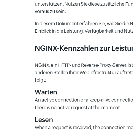
unterstützen. Nutzen Sie diese zusätzliche 
voraus zu sein.
In diesem Dokument erfahren Sie, wie Sie die
Einblick in die Leistung, Verfügbarkeit und N
NGINX-Kennzahlen zur Leis
NGINX, ein HTTP- und Reverse-Proxy-Server, i
anderen Stellen Ihrer Webinfrastruktur auftret
folgt:
Warten
An active connection or a keep-alive connectio
there is no active request at the moment.
Lesen
When a request is received, the connection mo