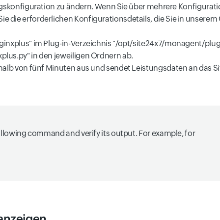
onfiguration zu ändern. Wenn Sie über mehrere Konfiguration
ie die erforderlichen Konfigurationsdetails, die Sie in unserem
 "nginxplus" im Plug-in-Verzeichnis "/opt/site24x7/monagent/pl
xplus.py" in den jeweiligen Ordnern ab.
rhalb von fünf Minuten aus und sendet Leistungsdaten an das 
ollowing command and verify its output. For example, for
 anzeigen