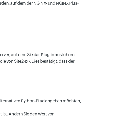
erden, auf dem der NGINX- und NGINX Plus-
.
Server, auf dem Sie das Plug-in ausführen
e von Site24x7. Dies bestätigt, dass der
 alternativen Python-Pfad angeben möchten,
t ist. Ändern Sie den Wert von