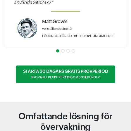
använda Site24x7."
Matt Groves
verkställande direktör
LÖSNINGAR FÖR SÄKERHETSKOPIERING I MOLNET
STARTA 30 DAGARS GRATIS PROVPERIOD
PROVA NU, REGISTRERA DIG OM 30 SEKUNDER
Omfattande lösning för
övervakning