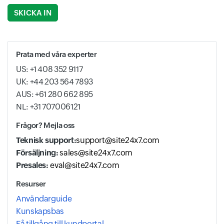
Input field
Input field
Prata med våra experter
US: +1 408 352 9117
UK: +44 203 564 7893
AUS: +61 280 662 895
NL: +31 707006121
Frågor? Mejla oss
Teknisk support:
support@site24x7.com
Försäljning:
sales@site24x7.com
Presales:
eval@site24x7.com
Resurser
Användarguide
Kunskapsbas
Få tillgång till kundportal