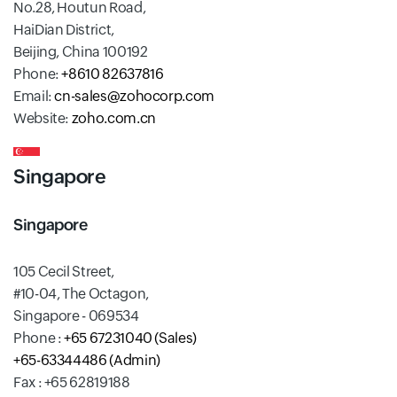
No.28, Houtun Road,
HaiDian District,
Beijing, China 100192
Phone:
+8610 82637816
Email:
cn-sales@zohocorp.com
Website:
zoho.com.cn
Singapore
Singapore
105 Cecil Street,
#10-04, The Octagon,
Singapore - 069534
Phone :
+65 67231040 (Sales)
+65-63344486 (Admin)
Fax : +65 62819188