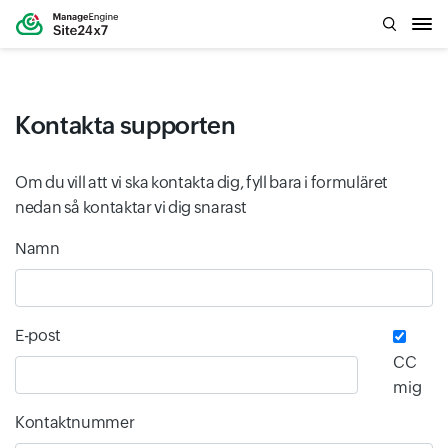
Kontakta supporten
Om du vill att vi ska kontakta dig, fyll bara i formuläret
nedan så kontaktar vi dig snarast
Input field
Input field
Namn
E-post
CC
mig
Kontaktnummer