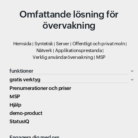
Omfattande lösning för
övervakning
Hemsida
Syntetisk
Server
Offentligt och privat moln
Nätverk
Applikationsprestanda
Verklig användarövervakning
MSP
funktioner
gratis verktyg
Prenumerationer och priser
MSP
Hjälp
demo-product
StatusIQ
Engagera dig med oss