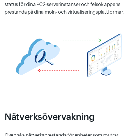
status för dina EC2-serverinstanser och felsök appens
prestanda på dina moln- och virtualiseringsplattformar.
Nätverksövervakning
Övervaka nätverksprestanda för enheter som routrar,