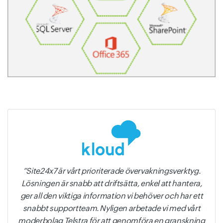
Site24x7 är vårt prioriterade övervakningsverktyg.
Lösningen är snabb att driftsätta, enkel att hantera,
ger all den viktiga information vi behöver och har ett
snabbt supportteam. Nyligen arbetade vi med vårt
moderbolag Telstra för att genomföra en granskning