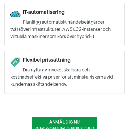
IT-automatisering
Planlägg automatiskt händelseåtgärder
tvärsöver infrastrukturer, AWS EC2-instanser och
virtuella maskiner som körs över hybrid-IT.
Flexibel prissättning
Dra nytta av mycket skalbara och
kostnadseffektiva priser för att minska riskerna vid
kundernas skiftande behov.
ANMÄL DIG NU
30 DAGARS KOSTNADSFRI PROVPERIOD