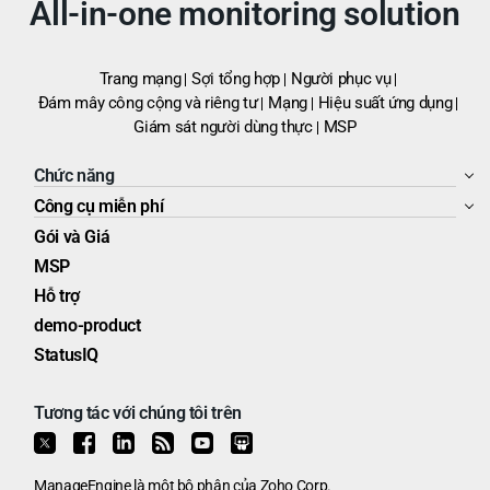
All-in-one monitoring solution
Trang mạng
Sợi tổng hợp
Người phục vụ
Đám mây công cộng và riêng tư
Mạng
Hiệu suất ứng dụng
Giám sát người dùng thực
MSP
Chức năng
Công cụ miễn phí
Gói và Giá
MSP
Hỗ trợ
demo-product
StatusIQ
Tương tác với chúng tôi trên
ManageEngine
là một bộ phận của
Zoho Corp.