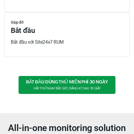
Giúp đỡ
Bắt đầu
Bắt đầu với Site24x7 RUM
BẮT ĐẦU DÙNG THỬ MIỄN PHÍ 30 NGÀY
HÃY THỬ NGAY BÂY GIỜ, ĐĂNG KÝ SAU 30 GIÂY
All-in-one monitoring solution