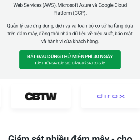
Web Services (AWS), Microsoft Azure và Google Cloud
Platform (GCP).
Quản lý các ứng dụng, dịch vụ và toàn bộ cơ sở hạ tầng dựa
trên đám mây, đồng thời nhận dữ liệu về hiệu suất, bảo mật
và hành vi của khách hàng.
BẮT ĐẦU DÙNG THỬ MIỄN PHÍ 30 NGÀY
HÃY THỬ NGAY BÂY GIỜ, ĐĂNG KÝ SAU 30 GIÂY
Giám sát nhiều đám mây - cho