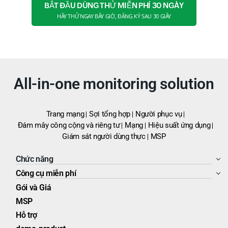
BẮT ĐẦU DÙNG THỬ MIỄN PHÍ 30 NGÀY
HÃY THỬ NGAY BÂY GIỜ, ĐĂNG KÝ SAU 30 GIÂY
All-in-one monitoring solution
Trang mạng
Sợi tổng hợp
Người phục vụ
Đám mây công cộng và riêng tư
Mạng
Hiệu suất ứng dụng
Giám sát người dùng thực
MSP
Chức năng
Công cụ miễn phí
Gói và Giá
MSP
Hỗ trợ