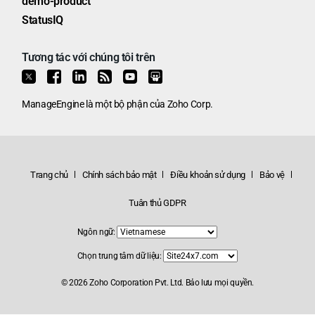
demo-product
StatusIQ
Tương tác với chúng tôi trên
ManageEngine
là một bộ phận của
Zoho Corp.
Trang chủ
Chính sách bảo mật
Điều khoản sử dụng
Bảo vệ
Tuân thủ GDPR
Ngôn ngữ:
Chọn trung tâm dữ liệu:
© 2026
Zoho Corporation Pvt. Ltd.
Bảo lưu mọi quyền.