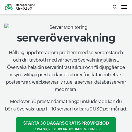
serverövervakning
Håll dig uppdaterad om problem med serverprestanda
och driftavbrott med vår serverövervakningstjänst.
Övervaka hela din serverinfrastruktur och få djupgående
insyn i viktiga prestandaindikatorer för datacentrets e-
postservrar, webbservrar, virtuella servrar, databasservrar
med mera.
Med över 60 prestandamätningar inkluderade kan du
börja övervaka upp till 10 servrar för bara 9 USD per månad.
STARTA 30 DAGARS GRATIS PROVPERIOD
PROVA NU, REGISTRERA DIG OM 30 SEKUNDER