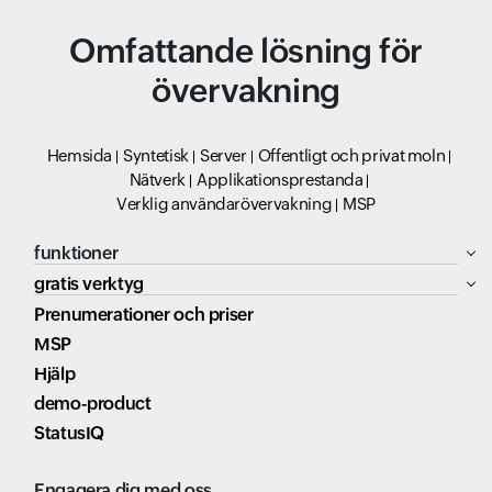
Omfattande lösning för
övervakning
Hemsida
Syntetisk
Server
Offentligt och privat moln
Nätverk
Applikationsprestanda
Verklig användarövervakning
MSP
funktioner
gratis verktyg
Prenumerationer och priser
MSP
Hjälp
demo-product
StatusIQ
Engagera dig med oss