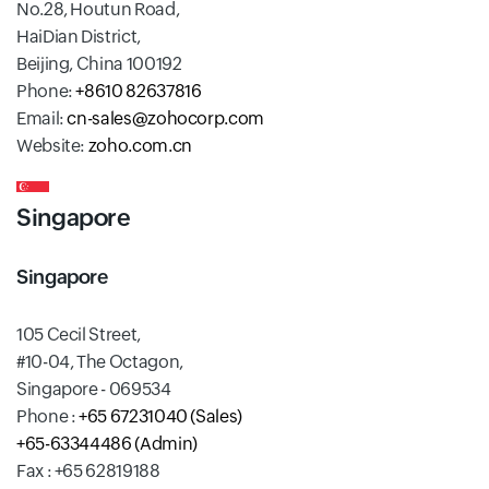
No.28, Houtun Road,
HaiDian District,
Beijing, China 100192
Phone:
+8610 82637816
Email:
cn-sales@zohocorp.com
Website:
zoho.com.cn
Singapore
Singapore
105 Cecil Street,
#10-04, The Octagon,
Singapore - 069534
Phone :
+65 67231040 (Sales)
+65-63344486 (Admin)
Fax : +65 62819188