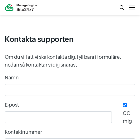
Kontakta supporten
Om du vill att vi ska kontakta dig, fyll bara i formuläret
nedan så kontaktar vi dig snarast
Input field
Input field
Namn
E-post
CC
mig
Kontaktnummer