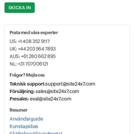
Input field
Input field
Prata med våra experter
US: +1 408 352 9117
UK: +44 203 564 7893
AUS: +61 280 662 895
NL: +31 707006121
Frågor? Mejla oss
Teknisk support:
support@site24x7.com
Försäljning:
sales@site24x7.com
Presales:
eval@site24x7.com
Resurser
Användarguide
Kunskapsbas
Få tillgång till kundportal