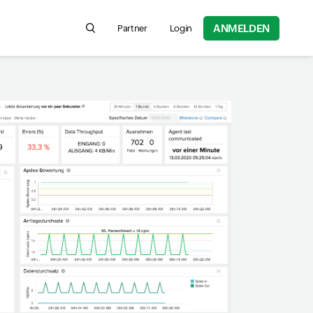
ANMELDEN
Partner
Login
Search for product information, help articles,