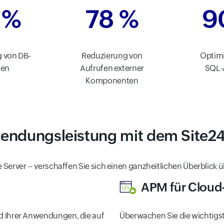
 %
78 %
9
 von DB-
Reduzierung von
Optim
fen
Aufrufen externer
SQL-
Komponenten
endungsleistung mit dem Site24
e Server – verschaffen Sie sich einen ganzheitlichen Überblick
APM für Cloud-
and Ihrer Anwendungen, die auf
Überwachen Sie die wichtig