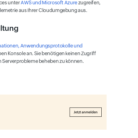
ices unter
AWS und Microsoft Azure
zugreifen,
elemetrie aus Ihrer Cloudumgebung aus.
ltung
mationen, Anwendungsprotokolle und
ben Konsole an. Sie benötigen keinen Zugriff
um Serverprobleme beheben zu können.
Jetzt anmelden