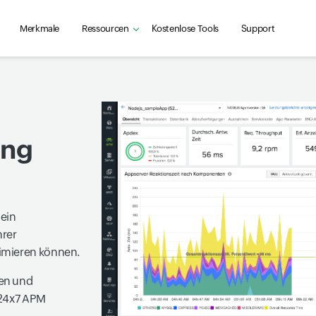
Merkmale
Ressourcen
Kostenlose Tools
Support
ung
 ein
hrer
imieren können.
gen und
e24x7 APM