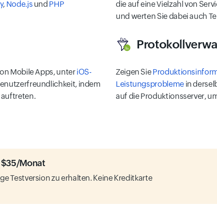
y
,
Node.js
und
PHP
die auf eine Vielzahl von Serv
und werten Sie dabei auch T
Protokollverwa
von Mobile Apps, unter
iOS-
Zeigen Sie
Produktionsinfor
 Benutzerfreundlichkeit, indem
Leistungsprobleme
in dersel
auftreten.
auf die Produktionsserver, 
r $35/Monat
ge Testversion zu erhalten. Keine Kreditkarte