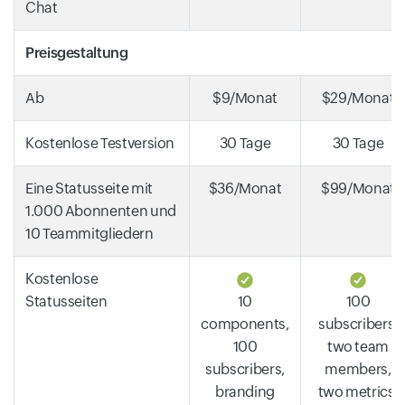
Chat
Preisgestaltung
Ab
$9/Monat
$29/Monat
Kostenlose Testversion
30 Tage
30 Tage
Eine Statusseite mit
$36/Monat
$99/Monat
1.000 Abonnenten und
10 Teammitgliedern
Kostenlose
Statusseiten
10
100
components,
subscribers,
100
two team
subscribers,
members,
branding
two metrics,