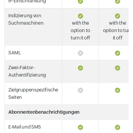
IP-Einschränkung
Indizierung von
Suchmaschinen
with the
with the
option to
option to turn
turn it off
it off
SAML
Zwei-Faktor-
Authentifizierung
Zielgruppenspezifische
Seiten
Abonnentenbenachrichtigungen
E-Mail und SMS