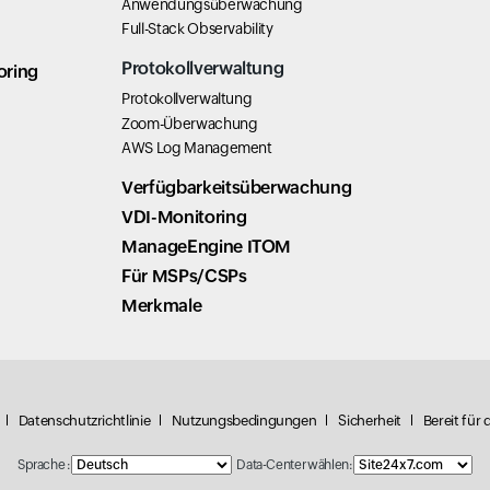
Anwendungsüberwachung
Full-Stack Observability
Protokollverwaltung
oring
Protokollverwaltung
Zoom-Überwachung
AWS Log Management
Verfügbarkeitsüberwachung
VDI-Monitoring
ManageEngine ITOM
Für MSPs/CSPs
Merkmale
Datenschutzrichtlinie
Nutzungsbedingungen
Sicherheit
Bereit für
Sprache :
Data-Center wählen: