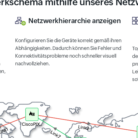
werkschema mithilfe unseres Ne
Netzwerkhierarchie anzeigen
Konfigurieren Sie die Geräte korrekt gemäß ihren
Abhängigkeiten. Dadurch können Sie Fehler und
To
Konnektivitätsprobleme noch schneller visuell
de
n
nachvollziehen.
pr
en,
Le
so