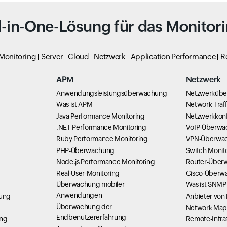
l-in-One-Lösung für das Monitor
 Monitoring
Server
Cloud
Netzwerk
Application Performance
R
APM
Netzwerk
Anwendungsleistungsüberwachung
Netzwerküb
Was ist APM
Network Traff
Java Performance Monitoring
Netzwerkkonf
g
.NET Performance Monitoring
VoIP-Überwa
Ruby Performance Monitoring
VPN-Überwa
PHP-Überwachung
Switch Monit
Node.js Performance Monitoring
Router-Über
Real-User-Monitoring
Cisco-Überw
Überwachung mobiler
Was ist SNMP
Anwendungen
hung
Anbieter von
Überwachung der
Network Map
Endbenutzererfahrung
ung
Remote-Infra