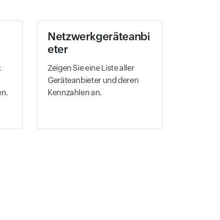
Netzwerkgeräteanbi
eter
k
Zeigen Sie eine Liste aller
Geräteanbieter und deren
n.
Kennzahlen an.