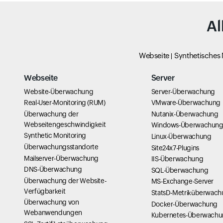
Al
Webseite
Synthetisches
Webseite
Server
Website-Überwachung
Server-Überwachung
Real-User-Monitoring (RUM)
VMware-Überwachung
Überwachung der
Nutanix-Überwachung
Webseitengeschwindigkeit
Windows-Überwachun
Synthetic Monitoring
Linux-Überwachung
Überwachungsstandorte
Site24x7-Plugins
Mailserver-Überwachung
IIS-Überwachung
DNS-Überwachung
SQL-Überwachung
Überwachung der Website-
MS-Exchange-Server
Verfügbarkeit
StatsD-Metriküberwac
Überwachung von
Docker-Überwachung
Webanwendungen
Kubernetes-Überwach