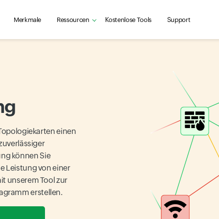
Merkmale
Ressourcen
Kostenlose Tools
Support
ng
 Topologiekarten einen
zuverlässiger
ung können Sie
e Leistung von einer
it unserem Tool zur
agramm erstellen.