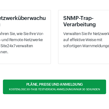
etzwerküberwachu
SNMP-Trap-
g
Verarbeitung
ahren Sie, wie Sie Ihre Vor-
Verwalten Sie Ihr Netzwer
- und Remote-Netzwerke
auf effektive Weise mit
 Site24x7 verwalten
sofortigen Warnmeldunge
nnen.
PLÄNE, PREISE UND ANMELDUNG
KOSTENLOSE 30-TAGE-TESTVERSION, ANMELDUNG IN NUR 30 SEKUNDEN