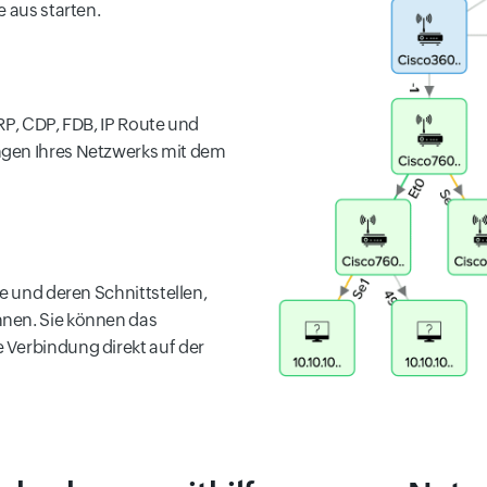
e aus starten.
RP, CDP, FDB, IP Route und
ngen Ihres Netzwerks mit dem
te und deren Schnittstellen,
nnen. Sie können das
 Verbindung direkt auf der