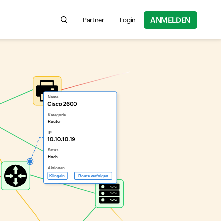
ANMELDEN
Partner
Login
Search for product information, help articles,