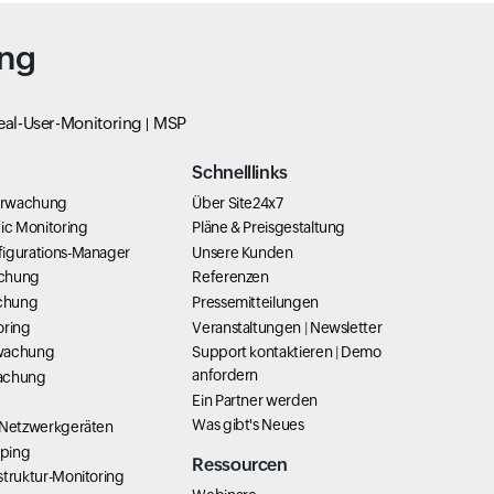
ing
eal-User-Monitoring
MSP
Schnelllinks
erwachung
Über Site24x7
ic Monitoring
Pläne & Preisgestaltung
igurations-Manager
Unsere Kunden
chung
Referenzen
chung
Pressemitteilungen
oring
Veranstaltungen
|
Newsletter
wachung
Support kontaktieren
|
Demo
anfordern
achung
Ein Partner werden
Was gibt's Neues
 Netzwerkgeräten
ping
Ressourcen
struktur-Monitoring