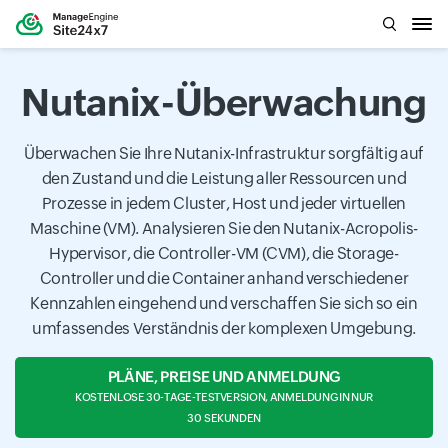
Nutanix-Überwachung
Überwachen Sie Ihre Nutanix-Infrastruktur sorgfältig auf
den Zustand und die Leistung aller Ressourcen und
Prozesse in jedem Cluster, Host und jeder virtuellen
Maschine (VM). Analysieren Sie den Nutanix-Acropolis-
Hypervisor, die Controller-VM (CVM), die Storage-
Controller und die Container anhand verschiedener
Kennzahlen eingehend und verschaffen Sie sich so ein
umfassendes Verständnis der komplexen Umgebung.
PLÄNE, PREISE UND ANMELDUNG
KOSTENLOSE 30-TAGE-TESTVERSION, ANMELDUNG IN NUR
30 SEKUNDEN