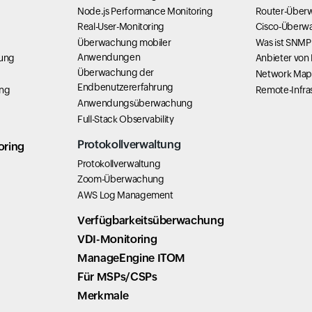
Node.js Performance Monitoring
Router-Über
Real-User-Monitoring
Cisco-Überw
Überwachung mobiler
Was ist SNMP
Anwendungen
hung
Anbieter von
Überwachung der
Network Map
Endbenutzererfahrung
ung
Remote-Infra
Anwendungsüberwachung
Full-Stack Observability
Protokollverwaltung
oring
Protokollverwaltung
Zoom-Überwachung
AWS Log Management
Verfügbarkeitsüberwachung
VDI-Monitoring
ManageEngine ITOM
Für MSPs/CSPs
Merkmale