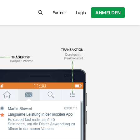
ANMELDEN
Partner
Login
Search for product information, help articles,