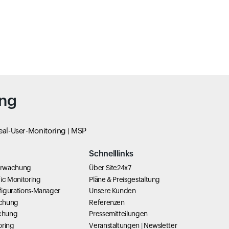
ing
eal-User-Monitoring
MSP
Schnelllinks
erwachung
Über Site24x7
ic Monitoring
Pläne & Preisgestaltung
igurations-Manager
Unsere Kunden
chung
Referenzen
chung
Pressemitteilungen
oring
Veranstaltungen
|
Newsletter