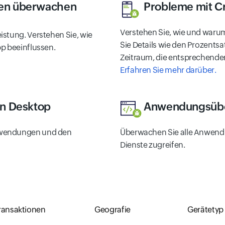
nen überwachen
Probleme mit C
Verstehen Sie, wie und warum
stung. Verstehen Sie, wie
Sie Details wie den Prozents
pp beeinflussen.
Zeitraum, die entsprechenden
Erfahren Sie mehr darüber.
en Desktop
Anwendungsübe
nwendungen und den
Überwachen Sie alle Anwend
Dienste zugreifen.
ransaktionen
Geografie
Gerätetyp