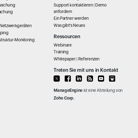
wachung
Support kontaktieren
|
Demo
anfordern
achung
Ein Partner werden
Was gibt's Neues
 Netzwerkgeräten
ping
Ressourcen
struktur-Monitoring
Webinare
Training
Whitepaper
|
Referenzen
Treten Sie mit uns in Kontakt
ManageEngine
ist eine Abteilung von
Zoho Corp.