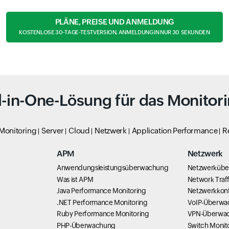
PLÄNE, PREISE UND ANMELDUNG
KOSTENLOSE 30-TAGE-TESTVERSION, ANMELDUNG IN NUR 30 SEKUNDEN
l-in-One-Lösung für das Monitor
 Monitoring
Server
Cloud
Netzwerk
Application Performance
R
APM
Netzwerk
Anwendungsleistungsüberwachung
Netzwerküb
Was ist APM
Network Traff
Java Performance Monitoring
Netzwerkkonf
g
.NET Performance Monitoring
VoIP-Überwa
Ruby Performance Monitoring
VPN-Überwa
PHP-Überwachung
Switch Monit