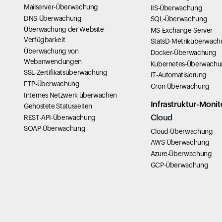
Mailserver-Überwachung
IIS-Überwachung
DNS-Überwachung
SQL-Überwachung
Überwachung der Website-
MS-Exchange-Server
Verfügbarkeit
StatsD-Metriküberwac
Überwachung von
Docker-Überwachung
Webanwendungen
Kubernetes-Überwach
SSL-Zertifikatsüberwachung
IT-Automatisierung
FTP-Überwachung
Cron-Überwachung
Internes Netzwerk überwachen
Infrastruktur-Monit
Gehostete Statusseiten
Cloud
REST-API-Überwachung
SOAP-Überwachung
Cloud-Überwachung
AWS-Überwachung
Azure-Überwachung
GCP-Überwachung