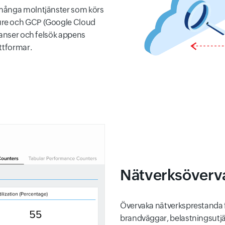
 många molntjänster som körs
ure och GCP (Google Cloud
tanser och felsök appens
ttformar.
Nätverksöverv
Övervaka nätverksprestanda f
brandväggar, belastningsutjä