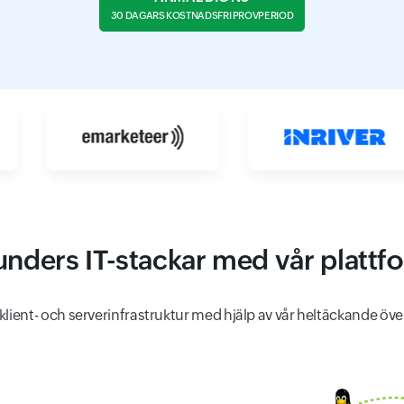
30 DAGARS KOSTNADSFRI PROVPERIOD
unders IT-stackar med vår plattfo
 klient- och serverinfrastruktur med hjälp av vår heltäckande öv