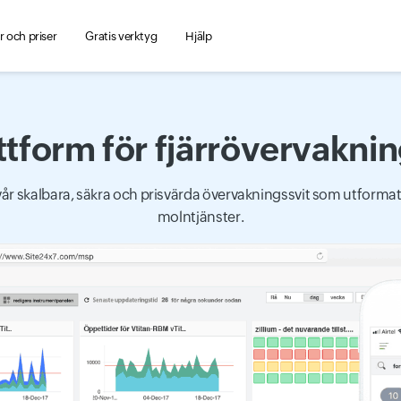
 och priser
Gratis verktyg
Hjälp
tform för fjärrövervakn
år skalbara, säkra och prisvärda övervakningssvit som utformat
molntjänster.