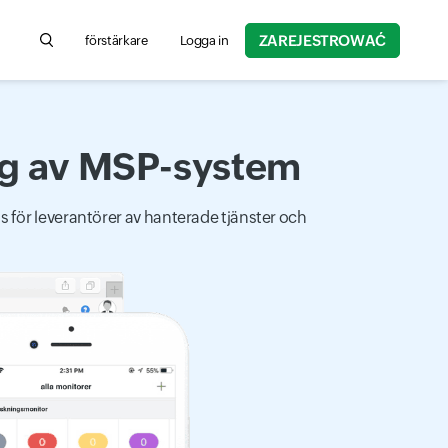
ZAREJESTROWAĆ
förstärkare
Logga in
Search for product information, help articles, and more...
ing av MSP-system
s för leverantörer av hanterade tjänster och