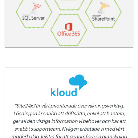
Site24x7 är vårt prioriterade övervakningsverktyg.
Lösningen är snabb att driftsätta, enkel att hantera,
ger all den viktiga information vi behöver och har ett
snabbt supportteam. Nyligen arbetade vi med vårt
moderbolag Telstra för att genomföra en granskning