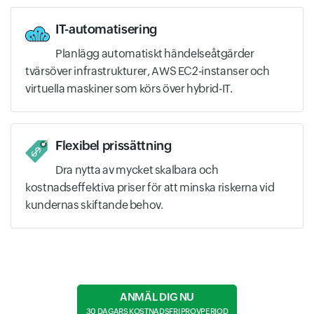
IT-automatisering
Planlägg automatiskt händelseåtgärder
tvärsöver infrastrukturer, AWS EC2-instanser och
virtuella maskiner som körs över hybrid-IT.
Flexibel prissättning
Dra nytta av mycket skalbara och
kostnadseffektiva priser för att minska riskerna vid
kundernas skiftande behov.
ANMÄL DIG NU
30 DAGARS KOSTNADSFRI PROVPERIOD