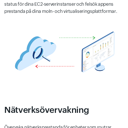
status för dina EC2-serverinstanser och felsök appens
prestanda på dina moln- och virtualiseringsplattformar.
Nätverksövervakning
Övervaka nätverksprestanda för enheter som routrar,