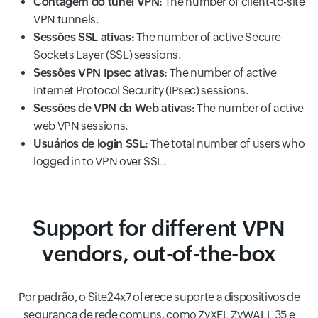
Contagem do túnel VPN:
The number of client-to-site
VPN tunnels.
Sessões SSL ativas:
The number of active Secure
Sockets Layer (SSL) sessions.
Sessões VPN Ipsec ativas:
The number of active
Internet Protocol Security (IPsec) sessions.
Sessões de VPN da Web ativas:
The number of active
web VPN sessions.
Usuários de login SSL:
The total number of users who
logged in to VPN over SSL.
Support for different VPN
vendors, out-of-the-box
Por padrão, o Site24x7 oferece suporte a dispositivos de
segurança de rede comuns, como ZyXEL ZyWALL 35 e