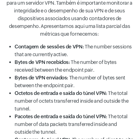
para um servidor VPN. Também é importante monitorar a
integridade e o desempenho de sua VPN e de seus
dispositivos associados usando contadores de
desempenho. Apresentamos aqui uma lista parcial das
métricas que fornecemos:
Contagem de sessões de VPN:
The number sessions
that are currently active.
Bytes de VPN recebidos:
The number of bytes
received between the endpoint pair.
Bytes de VPN enviados:
The number of bytes sent
between the endpoint pair.
Octetos de entrada e saída do túnel VPN:
The total
number of octets transferred inside and outside the
tunnel.
Pacotes de entrada e saída do túnel VPN:
The total
number of data packets transferred inside and
outside the tunnel.