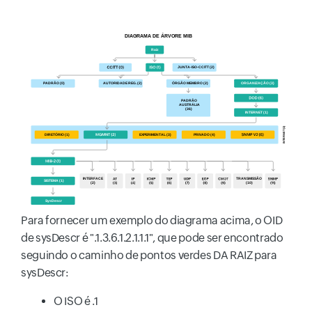
Para fornecer um exemplo do diagrama acima, o OID
de sysDescr é ".1.3.6.1.2.1.1.1", que pode ser encontrado
seguindo o caminho de pontos verdes DA RAIZ para
sysDescr:
O ISO é .1