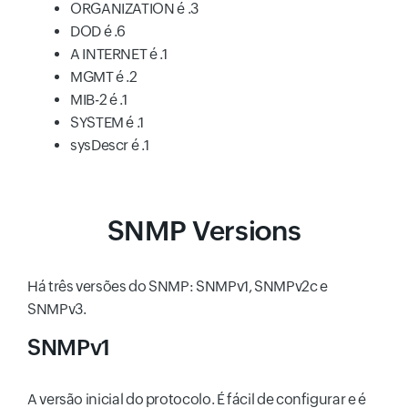
ORGANIZATION é .3
DOD é .6
A INTERNET é .1
MGMT é .2
MIB-2 é .1
SYSTEM é .1
sysDescr é .1
SNMP Versions
Há três versões do SNMP: SNMPv1, SNMPv2c e
SNMPv3.
SNMPv1
A versão inicial do protocolo. É fácil de configurar e é