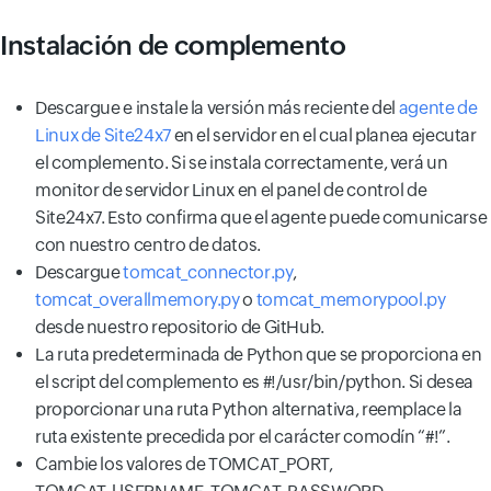
Instalación de complemento
Descargue e instale la versión más reciente del
agente de
Linux de Site24x7
en el servidor en el cual planea ejecutar
el complemento. Si se instala correctamente, verá un
monitor de servidor Linux en el panel de control de
Site24x7. Esto confirma que el agente puede comunicarse
con nuestro centro de datos.
Descargue
tomcat_connector.py
,
tomcat_overallmemory.py
o
tomcat_memorypool.py
desde nuestro repositorio de GitHub.
La ruta predeterminada de Python que se proporciona en
el script del complemento es #!/usr/bin/python. Si desea
proporcionar una ruta Python alternativa, reemplace la
ruta existente precedida por el carácter comodín “#!”.
Cambie los valores de TOMCAT_PORT,