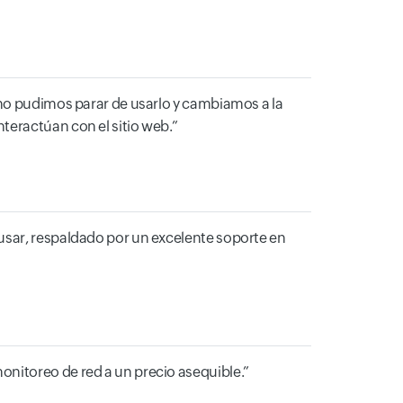
 no pudimos parar de usarlo y cambiamos a la
teractúan con el sitio web.
usar, respaldado por un excelente soporte en
onitoreo de red a un precio asequible.