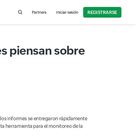
REGISTRARSE
Partners
Iniciar sesión
Search for product information, help articles, and more
es piensan sobre
y los informes se entregaron rápidamente
ta herramienta para el monitoreo de la