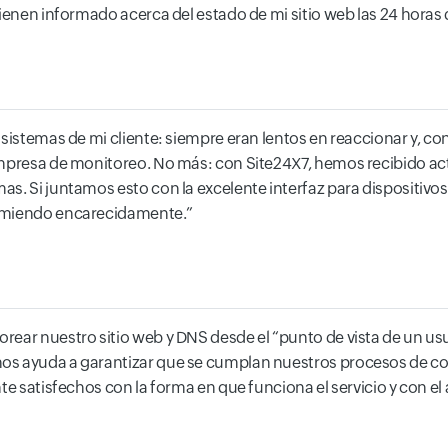
ienen informado acerca del estado de mi sitio web las 24 horas d
s sistemas de mi cliente: siempre eran lentos en reaccionar y,
empresa de monitoreo. No más: con Site24X7, hemos recibido ac
s. Si juntamos esto con la excelente interfaz para dispositivo
comiendo encarecidamente.
ear nuestro sitio web y DNS desde el “punto de vista de un usu
nos ayuda a garantizar que se cumplan nuestros procesos de c
te satisfechos con la forma en que funciona el servicio y con e