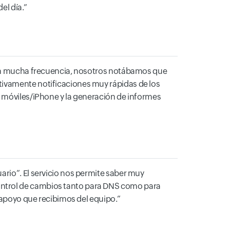
el día.
 con mucha frecuencia, nosotros notábamos que
tivamente notificaciones muy rápidas de los
s móviles/iPhone y la generación de informes
ario”. El servicio nos permite saber muy
ontrol de cambios tanto para DNS como para
l apoyo que recibimos del equipo.