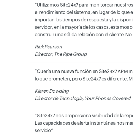
Utilizamos Site24x7 para monitorear nuestros
el rendimiento del sistema, en lugar de lo que e
importan los tiempos de respuesta y la disponib
servidor; en la mayoría de los casos, estamos c
construir una sólida relación con el cliente. N
Rick Pearson
Director, The Ripe Group
Quería una nueva función en Site24x7 APM In
lo que prometen, pero Site24x7 es diferente. M
Kieren Dowding
Director de Tecnología, Your Phones Covered
Site24x7 nos proporciona visibilidad de la exp
Las capacidades de alerta instantánea nos mant
servicio