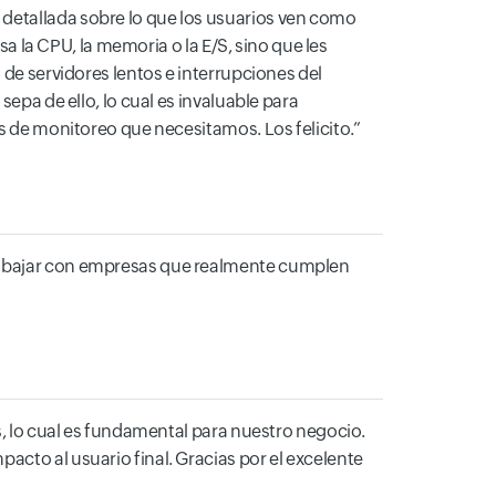
 detallada sobre lo que los usuarios ven como
sa la CPU, la memoria o la E/S, sino que les
 de servidores lentos e interrupciones del
sepa de ello, lo cual es invaluable para
os de monitoreo que necesitamos. Los felicito.
trabajar con empresas que realmente cumplen
es, lo cual es fundamental para nuestro negocio.
acto al usuario final. Gracias por el excelente