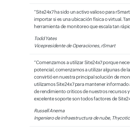
Site24x7 ha sido un activo valioso para rSma
importar si es una ubicación física o virtual
herramienta de monitoreo que escala tan rápid
Todd Yates
Vicepresidente de Operaciones, rSmart
Comenzamos a utilizar Site24x7 porque neces
potencial, comenzamos a utilizar algunas de l
convirtió en nuestra principal solución de mo
utilizamos Site24x7 para mantener informado al
de rendimiento críticos de nuestros recursos y 
excelente soporte son todos factores de Site
Russell Anema
Ingeniero de infraestructura de nube, Thycotic