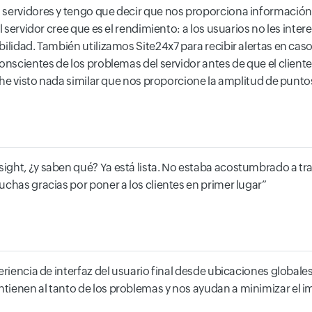
 servidores y tengo que decir que nos proporciona información
l servidor cree que es el rendimiento: a los usuarios no les intere
ilidad. También utilizamos Site24x7 para recibir alertas en caso
onscientes de los problemas del servidor antes de que el cliente 
o he visto nada similar que nos proporcione la amplitud de punt
sight, ¿y saben qué? Ya está lista. No estaba acostumbrado a 
uchas gracias por poner a los clientes en primer lugar
eriencia de interfaz del usuario final desde ubicaciones global
ienen al tanto de los problemas y nos ayudan a minimizar el imp