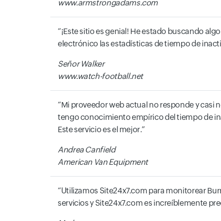
www.armstrongadams.com
¡Este sitio es genial! He estado buscando alg
electrónico las estadísticas de tiempo de inact
Señor Walker
www.watch-football.net
Mi proveedor web actual no responde y casi no
tengo conocimiento empírico del tiempo de inac
Este servicio es el mejor.
Andrea Canfield
American Van Equipment
Utilizamos Site24x7.com para monitorear Bu
servicios y Site24x7.com es increíblemente prec