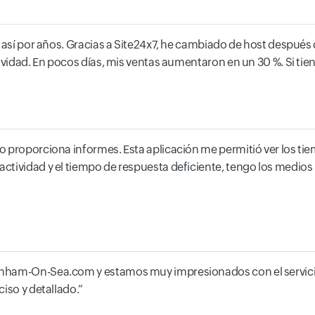
o así por años. Gracias a Site24x7, he cambiado de host después
ividad. En pocos días, mis ventas aumentaron en un 30 %. Si tien
 proporciona informes. Esta aplicación me permitió ver los tiem
tividad y el tiempo de respuesta deficiente, tengo los medios pa
rnham-On-Sea.com y estamos muy impresionados con el servici
iso y detallado.