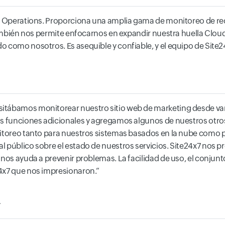
rt Operations. Proporciona una amplia gama de monitoreo de rec
. También nos permite enfocarnos en expandir nuestra huella Cl
o como nosotros. Es asequible y confiable, y el equipo de Site
itábamos monitorear nuestro sitio web de marketing desde var
as funciones adicionales y agregamos algunos de nuestros otros
nitoreo tanto para nuestros sistemas basados en la nube como p
 público sobre el estado de nuestros servicios. Site24x7 nos p
nos ayuda a prevenir problemas. La facilidad de uso, el conjunto
24x7 que nos impresionaron.