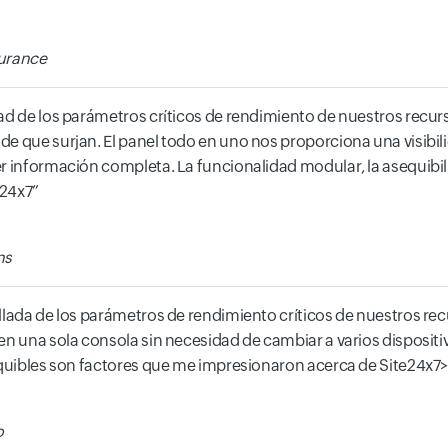
surance
ad de los parámetros críticos de rendimiento de nuestros recurs
de que surjan. El panel todo en uno nos proporciona una visibil
r información completa. La funcionalidad modular, la asequibilid
e24x7
ns
llada de los parámetros de rendimiento críticos de nuestros rec
 en una sola consola sin necesidad de cambiar a varios disposi
sequibles son factores que me impresionaron acerca de Site24x7
o