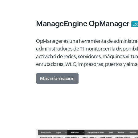
ManageEngine OpManager
Lo
OpManager es una herramienta de administrac
administradores de TI monitoreen la disponibili
actividad de redes, servidores, máquinas virt
enrutadores, WLC, impresoras, puertos y alm
Más información