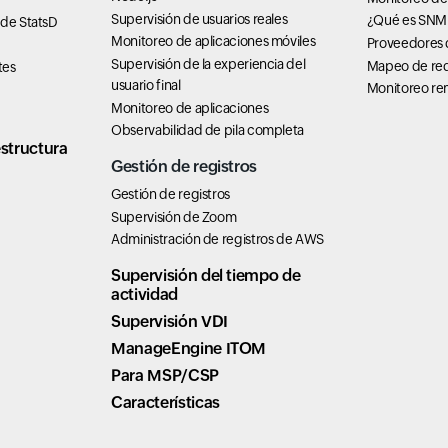
Supervisión de usuarios reales
¿Qué es SNM
 de StatsD
Monitoreo de aplicaciones móviles
Proveedores d
Supervisión de la experiencia del
Mapeo de re
tes
usuario final
Monitoreo rem
Monitoreo de aplicaciones
Observabilidad de pila completa
structura
Gestión de registros
Gestión de registros
Supervisión de Zoom
Administración de registros de AWS
Supervisión del tiempo de
actividad
Supervisión VDI
ManageEngine ITOM
Para MSP/CSP
Características