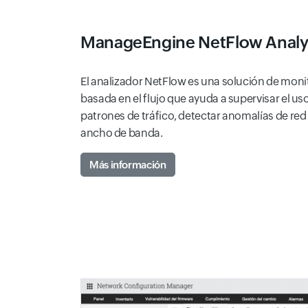
ManageEngine NetFlow Anal
El analizador NetFlow es una solución de mon
basada en el flujo que ayuda a supervisar el us
patrones de tráfico, detectar anomalías de red 
ancho de banda.
Más información