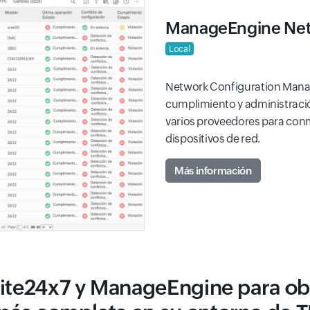
ManageEngine Net
Local
Network Configuration Manag
cumplimiento y administraci
varios proveedores para conm
dispositivos de red.
Más información
ite24x7 y ManageEngine para obt