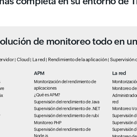
más completa en su entorno de TI
olución de monitoreo todo en u
ervidor
Cloud
La red
Rendimiento de la aplicación
Supervisión d
APM
La red
s
Monitorización del rendimiento de
Monitorizació
aplicaciones
are
Monitoreo de 
¿Qué es APM?
ix
Administrado
Supervisión del rendimiento de Java
red
Supervisión del rendimiento de .NET
Monitoreo Vo
Supervisión del rendimiento de rubí
Supervisión 
7
Monitoreo PHP
Supervisión d
Supervisión del rendimiento de
Supervisión 
Node.js
Monitoreo de