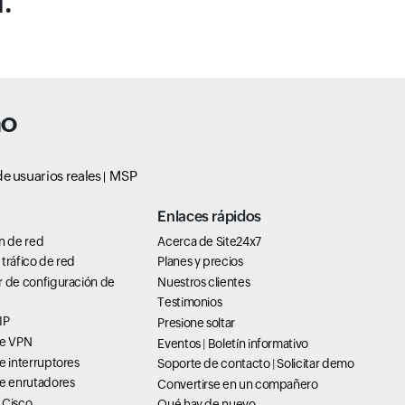
.
no
e usuarios reales
MSP
Enlaces rápidos
n de red
Acerca de Site24x7
tráfico de red
Planes y precios
r de configuración de
Nuestros clientes
Testimonios
IP
Presione soltar
de VPN
Eventos
|
Boletín informativo
e interruptores
Soporte de contacto
|
Solicitar demo
de enrutadores
Convertirse en un compañero
 Cisco
Qué hay de nuevo