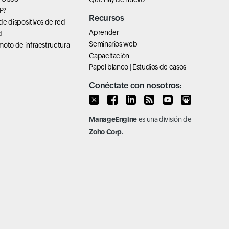
P?
Recursos
e dispositivos de red
Aprender
d
Seminarios web
oto de infraestructura
Capacitación
Papel blanco
|
Estudios de casos
Conéctate con nosotros:
ManageEngine
es una división de
Zoho Corp.