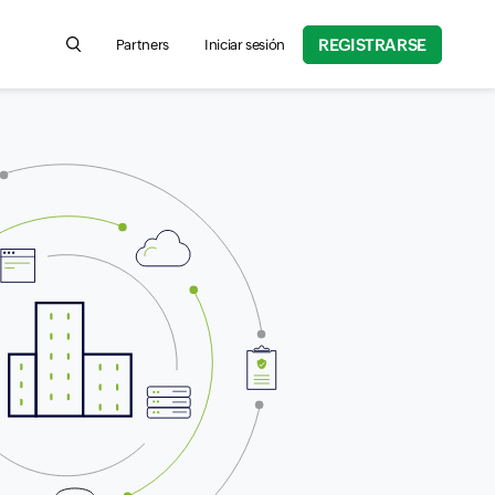
REGISTRARSE
Partners
Iniciar sesión
Search for product information, help articles, and more