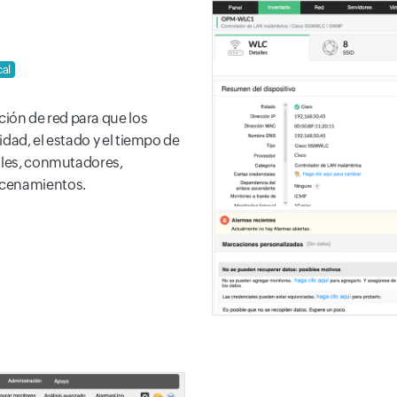
cal
ión de red para que los
dad, el estado y el tiempo de
uales, conmutadores,
acenamientos.