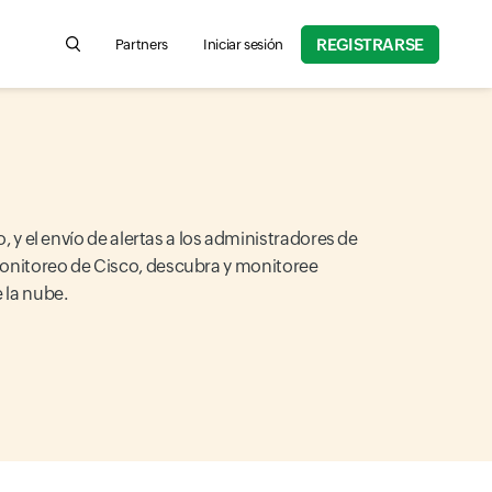
REGISTRARSE
Partners
Iniciar sesión
Search for product information, help articles, and more
 y el envío de alertas a los administradores de
 monitoreo de Cisco, descubra y monitoree
 la nube.