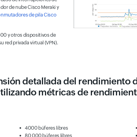
lador de nube Cisco Meraki y
nmutadores de pila Cisco
500 y otros dispositivos de
 red privada virtual (VPN).
ión detallada del rendimiento de
tilizando métricas de rendimien
4000 búferes libres
80 000 búferes libres