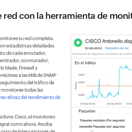
 red con la herramienta de moni
onitoree su red completa.
con estadísticas detalladas
ento de cada enrutador,
ncentrador, conmutador,
blade, firewall y
néctese a las MIB de SNMP
seguimiento del tráfico de
y monitoree todas las
eo eficaz del rendimiento de
sitivos Cisco, el monitoreo
tegral como ahora. Reciba
n caso de interrupciones de