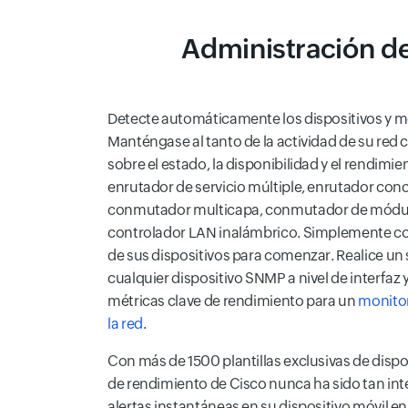
Administración de
Detecte automáticamente los dispositivos y m
Manténgase al tanto de la actividad de su red 
sobre el estado, la disponibilidad y el rendimi
enrutador de servicio múltiple, enrutador co
conmutador multicapa, conmutador de módulo 
controlador LAN inalámbrico. Simplemente co
de sus dispositivos para comenzar. Realice un 
cualquier dispositivo SNMP a nivel de interfaz 
métricas clave de rendimiento para un
monitor
la red
.
Con más de 1500 plantillas exclusivas de dispo
de rendimiento de Cisco nunca ha sido tan in
alertas instantáneas en su dispositivo móvil e