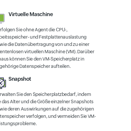
Virtuelle Maschine
rfolgen Sie ohne Agent die CPU-,
beitsspeicher- und Festplattenauslastung
wie die Datenübertragung von und zu einer
entenlosen virtuellen Maschine (VM). Darüber
naus können Sie den VM-Speicherplatz in
gehörige Datenspeicher aufteilen.
Snapshot
rwalten Sie den Speicherplatzbedarf, indem
e das Alter und die Größe einzelner Snapshots
wie deren Auswirkungen auf die zugehörigen
tenspeicher verfolgen, und vermeiden Sie VM-
istungsprobleme.