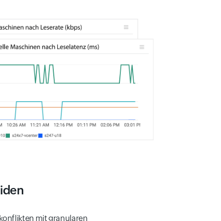
iden
rkonflikten mit granularen