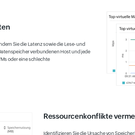
ten
indem Sie die Latenz sowie die Lese- und
Datenspeicher verbundenen Host und jede
 VMs oder eine schlechte
Ressourcenkonflikte verme
Identifizieren Sie die Ursache von Speiche