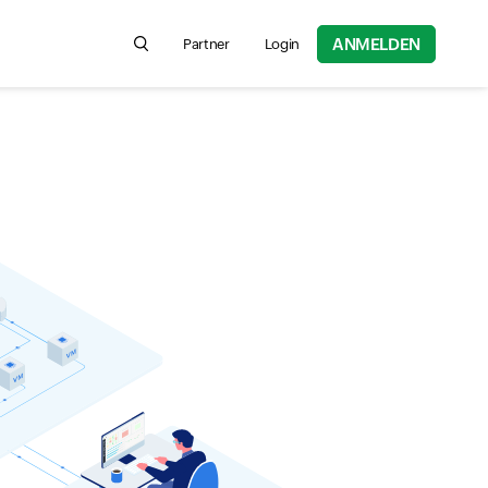
ANMELDEN
Partner
Login
Search for product information, help articles,