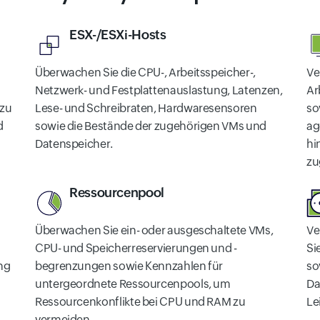
ESX-/ESXi-Hosts
Überwachen Sie die CPU-, Arbeitsspeicher-,
Ve
Netzwerk- und Festplattenauslastung, Latenzen,
Ar
 zu
Lese- und Schreibraten, Hardwaresensoren
so
d
sowie die Bestände der zugehörigen VMs und
ag
Datenspeicher.
hi
zu
Ressourcenpool
Überwachen Sie ein- oder ausgeschaltete VMs,
Ve
CPU- und Speicherreservierungen und -
Si
ng
begrenzungen sowie Kennzahlen für
so
untergeordnete Ressourcenpools, um
Da
Ressourcenkonflikte bei CPU und RAM zu
Le
vermeiden.