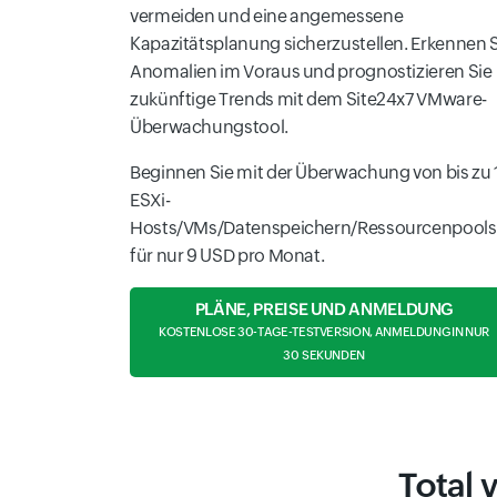
vermeiden und eine angemessene
Kapazitätsplanung sicherzustellen. Erkennen 
Anomalien im Voraus und prognostizieren Sie
zukünftige Trends mit dem Site24x7 VMware-
Überwachungstool.
Beginnen Sie mit der Überwachung von bis zu 
ESXi-
Hosts/VMs/Datenspeichern/Ressourcenpools
für nur 9 USD pro Monat.
PLÄNE, PREISE UND ANMELDUNG
KOSTENLOSE 30-TAGE-TESTVERSION, ANMELDUNG IN NUR
30 SEKUNDEN
Total 