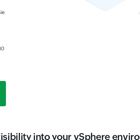
Sie
10
visibility into your vSphere envi