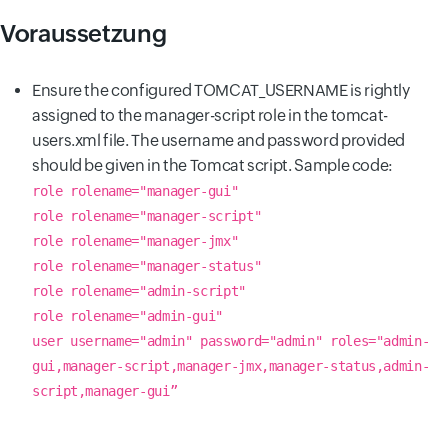
Voraussetzung
Ensure the configured TOMCAT_USERNAME is rightly
assigned to the manager-script role in the tomcat-
users.xml file. The username and password provided
should be given in the Tomcat script. Sample code:
role rolename="manager-gui"
role rolename="manager-script"
role rolename="manager-jmx"
role rolename="manager-status"
role rolename="admin-script"
role rolename="admin-gui"
user username="admin" password="admin" roles="admin-
gui,manager-script,manager-jmx,manager-status,admin-
script,manager-gui”