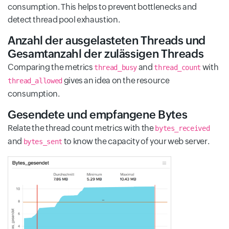
consumption. This helps to prevent bottlenecks and
detect thread pool exhaustion.
Anzahl der ausgelasteten Threads und
Gesamtanzahl der zulässigen Threads
Comparing the metrics
and
with
thread_busy
thread_count
gives an idea on the resource
thread_allowed
consumption.
Gesendete und empfangene Bytes
Relate the thread count metrics with the
bytes_received
and
to know the capacity of your web server.
bytes_sent