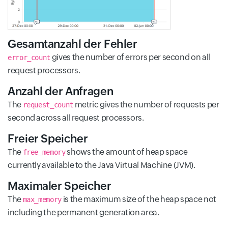
Gesamtanzahl der Fehler
gives the number of errors per second on all
error_count
request processors.
Anzahl der Anfragen
The
metric gives the number of requests per
request_count
second across all request processors.
Freier Speicher
The
shows the amount of heap space
free_memory
currently available to the Java Virtual Machine (JVM).
Maximaler Speicher
The
is the maximum size of the heap space not
max_memory
including the permanent generation area.