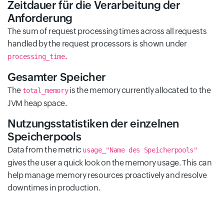
Zeitdauer für die Verarbeitung der
Anforderung
The sum of request processing times across all requests
handled by the request processors is shown under
.
processing_time
Gesamter Speicher
The
is the memory currently allocated to the
total_memory
JVM heap space.
Nutzungsstatistiken der einzelnen
Speicherpools
Data from the metric
usage_"Name des Speicherpools"
gives the user a quick look on the memory usage. This can
help manage memory resources proactively and resolve
downtimes in production.