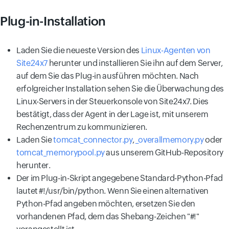
Plug-in-Installation
Laden Sie die neueste Version des
Linux-Agenten von
Site24x7
herunter und installieren Sie ihn auf dem Server,
auf dem Sie das Plug-in ausführen möchten. Nach
erfolgreicher Installation sehen Sie die Überwachung des
Linux-Servers in der Steuerkonsole von Site24x7. Dies
bestätigt, dass der Agent in der Lage ist, mit unserem
Rechenzentrum zu kommunizieren.
Laden Sie
tomcat_connector.py
,
_overallmemory.py
oder
tomcat_memorypool.py
aus unserem GitHub-Repository
herunter.
Der im Plug-in-Skript angegebene Standard-Python-Pfad
lautet #!/usr/bin/python. Wenn Sie einen alternativen
Python-Pfad angeben möchten, ersetzen Sie den
vorhandenen Pfad, dem das Shebang-Zeichen "#!"