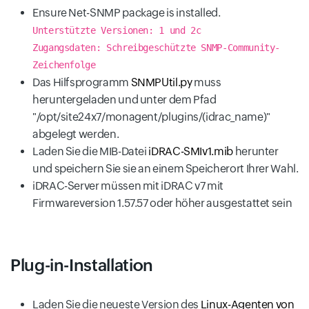
Ensure Net-SNMP package is installed.
Unterstützte Versionen: 1 und 2c
Zugangsdaten: Schreibgeschützte SNMP-Community-
Zeichenfolge
Das Hilfsprogramm
SNMPUtil.py
muss
heruntergeladen und unter dem Pfad
"/opt/site24x7/monagent/plugins/(idrac_name)"
abgelegt werden.
Laden Sie die MIB-Datei
iDRAC-SMIv1.mib
herunter
und speichern Sie sie an einem Speicherort Ihrer Wahl.
iDRAC-Server müssen mit iDRAC v7 mit
Firmwareversion 1.57.57 oder höher ausgestattet sein
Plug-in-Installation
Laden Sie die neueste Version des
Linux-Agenten von