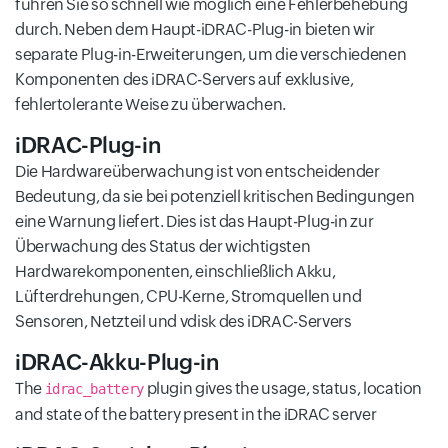
führen Sie so schnell wie möglich eine Fehlerbehebung
durch. Neben dem Haupt-iDRAC-Plug-in bieten wir
separate Plug-in-Erweiterungen, um die verschiedenen
Komponenten des iDRAC-Servers auf exklusive,
fehlertolerante Weise zu überwachen.
iDRAC-Plug-in
Die Hardwareüberwachung ist von entscheidender
Bedeutung, da sie bei potenziell kritischen Bedingungen
eine Warnung liefert. Dies ist das Haupt-Plug-in zur
Überwachung des Status der wichtigsten
Hardwarekomponenten, einschließlich Akku,
Lüfterdrehungen, CPU-Kerne, Stromquellen und
Sensoren, Netzteil und vdisk des iDRAC-Servers
iDRAC-Akku-Plug-in
The
plugin gives the usage, status, location
idrac_battery
and state of the battery present in the iDRAC server