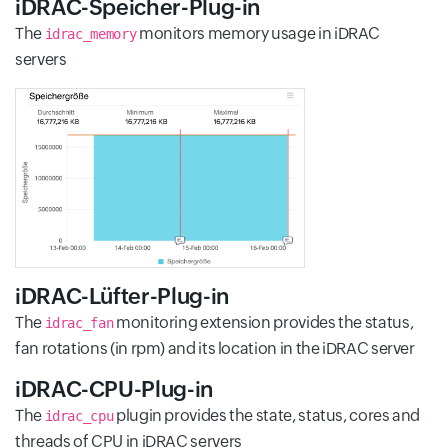
iDRAC-Speicher-Plug-in
The
monitors memory usage in iDRAC
idrac_memory
servers
iDRAC-Lüfter-Plug-in
The
monitoring extension provides the status,
idrac_fan
fan rotations (in rpm) and its location in the iDRAC server
iDRAC-CPU-Plug-in
The
plugin provides the state, status, cores and
idrac_cpu
threads of CPU in iDRAC servers