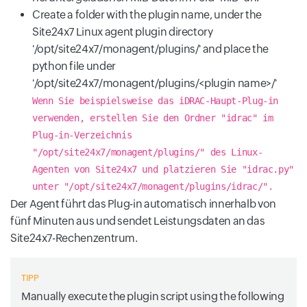
Create a folder with the plugin name, under the
Site24x7 Linux agent plugin directory
'/opt/site24x7/monagent/plugins/' and place the
python file under
'/opt/site24x7/monagent/plugins/<plugin name>/'
Wenn Sie beispielsweise das iDRAC-Haupt-Plug-in
verwenden, erstellen Sie den Ordner "idrac" im
Plug-in-Verzeichnis
"/opt/site24x7/monagent/plugins/" des Linux-
Agenten von Site24x7 und platzieren Sie "idrac.py"
unter "/opt/site24x7/monagent/plugins/idrac/".
Der Agent führt das Plug-in automatisch innerhalb von
fünf Minuten aus und sendet Leistungsdaten an das
Site24x7-Rechenzentrum.
TIPP
Manually execute the plugin script using the following