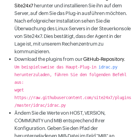
Site24x7
herunter und installieren Sie ihn auf dem
Server, auf dem Sie das Plug-in ausführen möchten.
Nach erfolgreicher Installation sehen Sie die
Überwachung des Linux-Servers in der Steuerkonsole
von Site24x7. Dies bestätigt, dass der Agent in der
Lage ist, mit unserem Rechenzentrum zu
kommunizieren.
Download the plugins from our
GitHub-Repository
.
Um beispielsweise das Haupt-Plug-in
idrac.py
herunterzuladen, führen Sie den folgenden Befehl
aus:
wget
https://raw.githubusercontent.com/site24x7/plugins
/master/idrac/idrac.py
Ändern Sie die Werte von HOST, VERSION,
COMMUNITY und MIB entsprechend Ihrer
Konfiguration. Geben Sie den Pfad der
heruntergeladenen MIB-Datei im Feld "MIB" an.