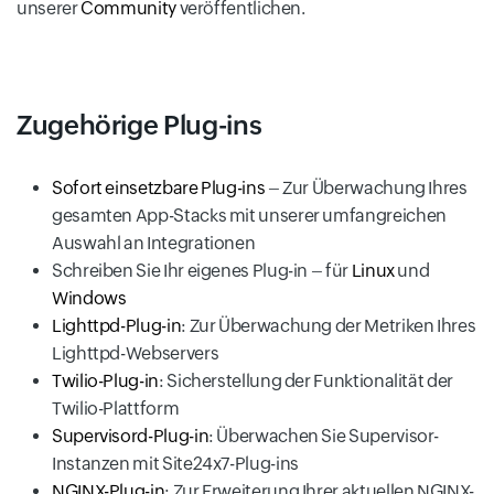
unserer
Community
veröffentlichen.
Zugehörige Plug-ins
Sofort einsetzbare Plug-ins
– Zur Überwachung Ihres
gesamten App-Stacks mit unserer umfangreichen
Auswahl an Integrationen
Schreiben Sie Ihr eigenes Plug-in – für
Linux
und
Windows
Lighttpd-Plug-in
: Zur Überwachung der Metriken Ihres
Lighttpd-Webservers
Twilio-Plug-in
: Sicherstellung der Funktionalität der
Twilio-Plattform
Supervisord-Plug-in
: Überwachen Sie Supervisor-
Instanzen mit Site24x7-Plug-ins
NGINX-Plug-in
: Zur Erweiterung Ihrer aktuellen NGINX-