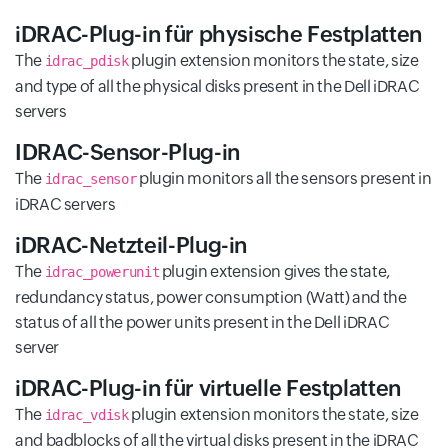
iDRAC-Plug-in für physische Festplatten
The
plugin extension monitors the state, size
idrac_pdisk
and type of all the physical disks present in the Dell iDRAC
servers
IDRAC-Sensor-Plug-in
The
plugin monitors all the sensors present in
idrac_sensor
iDRAC servers
iDRAC-Netzteil-Plug-in
The
plugin extension gives the state,
idrac_powerunit
redundancy status, power consumption (Watt) and the
status of all the power units present in the Dell iDRAC
server
iDRAC-Plug-in für virtuelle Festplatten
The
plugin extension monitors the state, size
idrac_vdisk
and badblocks of all the virtual disks present in the iDRAC