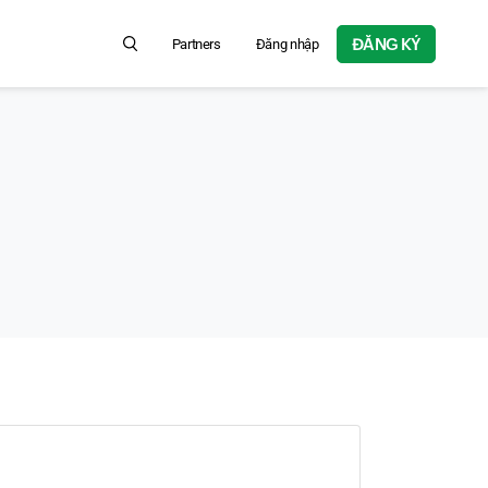
ĐĂNG KÝ
Partners
Đăng nhập
Search for product information, help articles, and more...