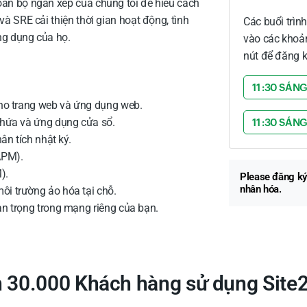
oàn bộ ngăn xếp của chúng tôi để hiểu cách
và SRE cải thiện thời gian hoạt động, tình
Các buổi trìn
ng dụng của họ.
vào các khoản
nút để đăng k
11 :30 SÁNG
cho trang web và ứng dụng web.
chứa và ứng dụng cửa sổ.
11 :30 SÁN
ân tích nhật ký.
APM).
).
Please
đăng ký
nhân hóa.
i trường ảo hóa tại chỗ.
n trọng trong mạng riêng của bạn.
 30.000 Khách hàng sử dụng Site