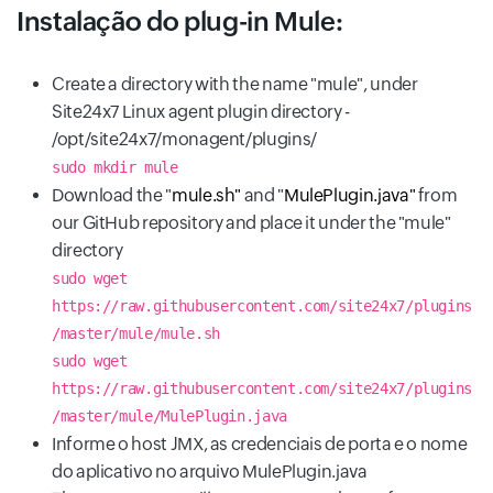
Instalação do plug-in Mule:
Create a directory with the name "mule", under
Site24x7 Linux agent plugin directory -
/opt/site24x7/monagent/plugins/
sudo mkdir mule
Download the "
mule.sh"
and "
MulePlugin.java"
from
our GitHub repository and place it under the "mule"
directory
sudo wget
https://raw.githubusercontent.com/site24x7/plugins
/master/mule/mule.sh
sudo wget
https://raw.githubusercontent.com/site24x7/plugins
/master/mule/MulePlugin.java
Informe o host JMX, as credenciais de porta e o nome
do aplicativo no arquivo MulePlugin.java