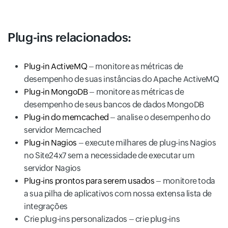
Plug-ins relacionados:
Plug-in ActiveMQ
– monitore as métricas de
desempenho de suas instâncias do Apache ActiveMQ
Plug-in MongoDB
– monitore as métricas de
desempenho de seus bancos de dados MongoDB
Plug-in do memcached
– analise o desempenho do
servidor Memcached
Plug-in Nagios
– execute milhares de plug-ins Nagios
no Site24x7 sem a necessidade de executar um
servidor Nagios
Plug-ins prontos para serem usados
– monitore toda
a sua pilha de aplicativos com nossa extensa lista de
integrações
Crie plug-ins personalizados – crie plug-ins