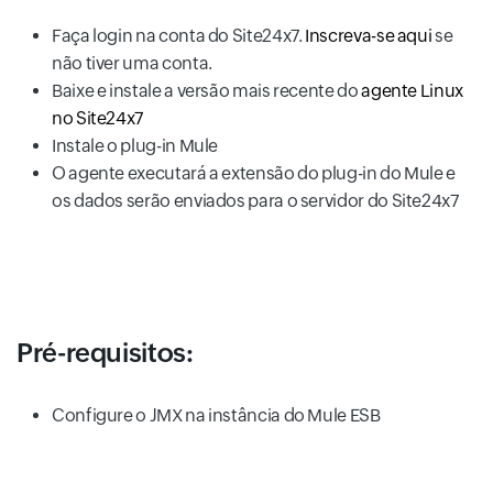
Faça login na conta do Site24x7.
Inscreva-se aqui
se
não tiver uma conta.
Baixe e instale a versão mais recente do
agente Linux
no Site24x7
Instale o plug-in Mule
O agente executará a extensão do plug-in do Mule e
os dados serão enviados para o servidor do Site24x7
Pré-requisitos:
Configure o JMX na instância do Mule ESB