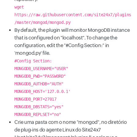
wget
https://raw.githubusercontent.com/site24x7/plugins
/master/mongod/mongod.py
By default, the plugin will monitor MongoDB instance
that is configured on "localhost". To change the
configuration, edit the "#Config Section:" in
'mongod.py' file.
#Config Section:
MONGODB_USERNAME="USER"
MONGODB_PWD="PASSWORD"
MONGODB_AUTHDB="AUTH"
MONGODB_HOST='127.0.0.1'
MONGODB_PORT=27017
MONGODB_DBSTATS="yes"
MONGODB_REPLSET="no"
Crie uma pasta com o nome "mongod", no diretório
de plug-ins do agente Linux do Site24x7